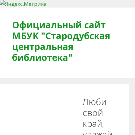
Перейти к содержимому
Официальный сайт
МБУК "Стародубская
центральная
библиотека"
Главная
О библиотеке
Деловое досье
Люби
Обратная связь
Читателям
свой
край,
Противодействие коррупции
уважай