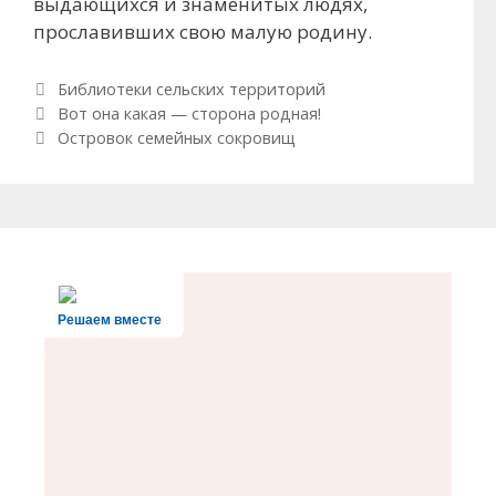
выдающихся и знаменитых людях,
прославивших свою малую родину.
Рубрики
Библиотеки сельских территорий
Навигация по записям
Вот она какая — сторона родная!
Островок семейных сокровищ
Решаем вместе