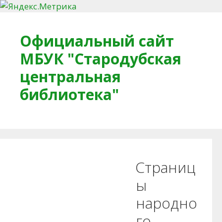
Перейти к содержимому
Официальный сайт
МБУК "Стародубская
центральная
библиотека"
Главная
О библиотеке
Деловое досье
Страниц
Обратная связь
Читателям
ы
народно
Противодействие коррупции
го