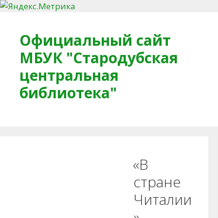
Перейти к содержимому
Официальный сайт
МБУК "Стародубская
центральная
библиотека"
Главная
О библиотеке
Деловое досье
«В
Обратная связь
Читателям
стране
Читалии
Противодействие коррупции
»