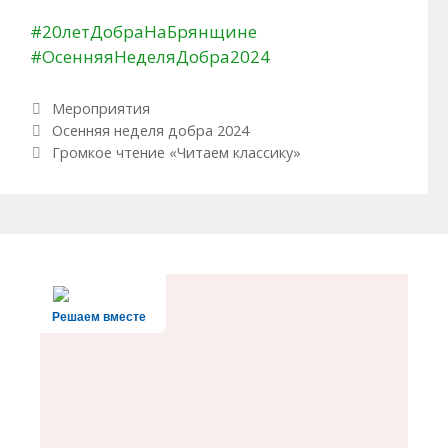
#20летДобраНаБрянщине
#ОсенняяНеделяДобра2024
Рубрики
Мероприятия
Навигация по записям
Осенняя неделя добра 2024
Громкое чтение «Читаем классику»
Решаем вместе