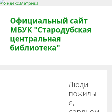
Перейти к содержимому
Официальный сайт
МБУК "Стародубская
центральная
библиотека"
Главная
О библиотеке
Деловое досье
Люди
Обратная связь
Читателям
пожилы
е,
Противодействие коррупции
сердцем