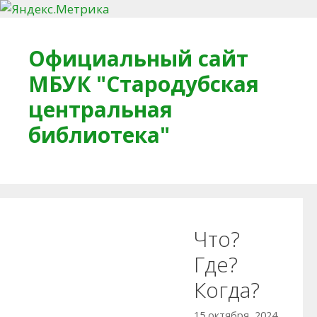
Перейти к содержимому
Официальный сайт
МБУК "Стародубская
центральная
библиотека"
Главная
О библиотеке
Деловое досье
Что?
Обратная связь
Читателям
Где?
Когда?
Противодействие коррупции
15 октября, 2024