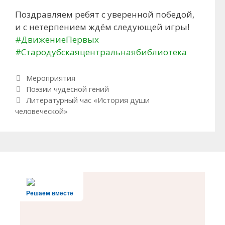
Поздравляем ребят с уверенной победой,
и с нетерпением ждём следующей игры!
#ДвижениеПервых
#Стародубскаяцентральнаябиблиотека
Рубрики
Мероприятия
Навигация по записям
Поэзии чудесной гений
Литературный час «История души
человеческой»
Решаем вместе