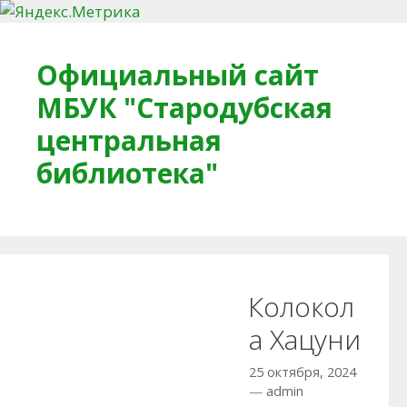
Перейти к содержимому
Официальный сайт
МБУК "Стародубская
центральная
библиотека"
Главная
О библиотеке
Деловое досье
Колокол
Обратная связь
Читателям
а Хацуни
Противодействие коррупции
25 октября, 2024
—
admin