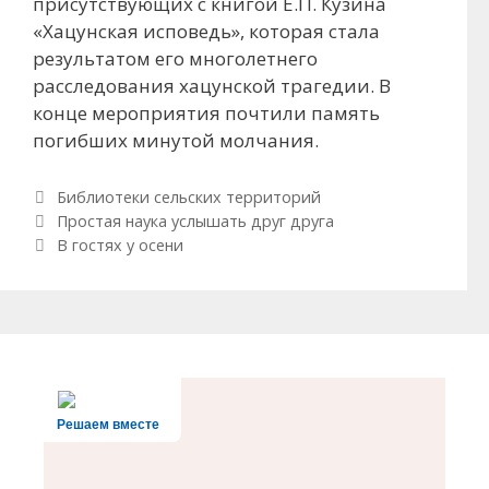
присутствующих с книгой Е.П. Кузина
«Хацунская исповедь», которая стала
результатом его многолетнего
расследования хацунской трагедии. В
конце мероприятия почтили память
погибших минутой молчания.
Рубрики
Библиотеки сельских территорий
Навигация по записям
Простая наука услышать друг друга
В гостях у осени
Решаем вместе