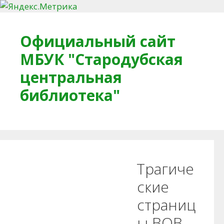
Перейти к содержимому
Официальный сайт
МБУК "Стародубская
центральная
библиотека"
Главная
О библиотеке
Деловое досье
Трагиче
Обратная связь
Читателям
ские
страниц
Противодействие коррупции
ы ВОВ.