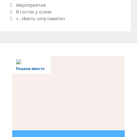
Рубрики
Мероприятия
Навигация по записям
В гостях у осени
«…Иметь силу памяти»
Решаем вместе