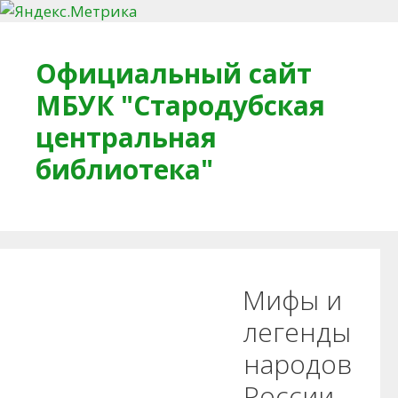
Перейти к содержимому
Официальный сайт
МБУК "Стародубская
центральная
библиотека"
Главная
О библиотеке
Деловое досье
Мифы и
Обратная связь
Читателям
легенды
народов
Противодействие коррупции
России