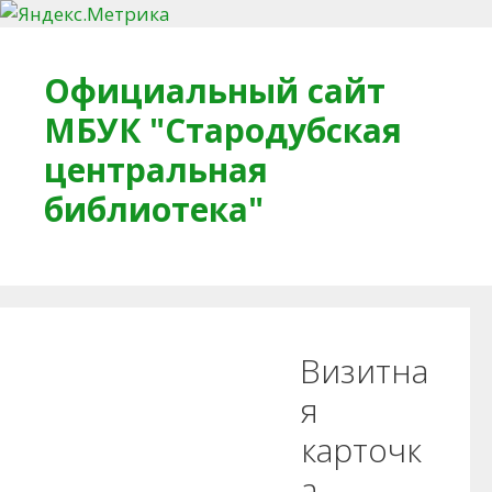
Перейти к содержимому
Официальный сайт
МБУК "Стародубская
центральная
библиотека"
Главная
О библиотеке
Деловое досье
Визитна
Обратная связь
Читателям
я
карточк
Противодействие коррупции
а