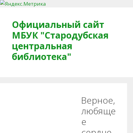
Перейти к содержимому
Официальный сайт
МБУК "Стародубская
центральная
библиотека"
Главная
О библиотеке
Деловое досье
Верное,
Обратная связь
Читателям
любяще
е
Противодействие коррупции
сердце