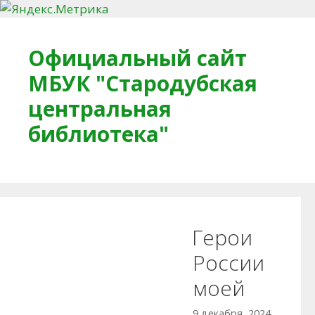
Перейти к содержимому
Официальный сайт
МБУК "Стародубская
центральная
библиотека"
Главная
О библиотеке
Деловое досье
Герои
Обратная связь
Читателям
России
моей
Противодействие коррупции
9 декабря, 2024