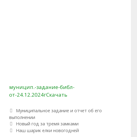
муницип.-задание-библ-
от-24.12.2024г
Скачать
Рубрики
Муниципальное задание и отчет об его
выполнении
Навигация по записям
Новый год за тремя замками
Наш шарик елки новогодней