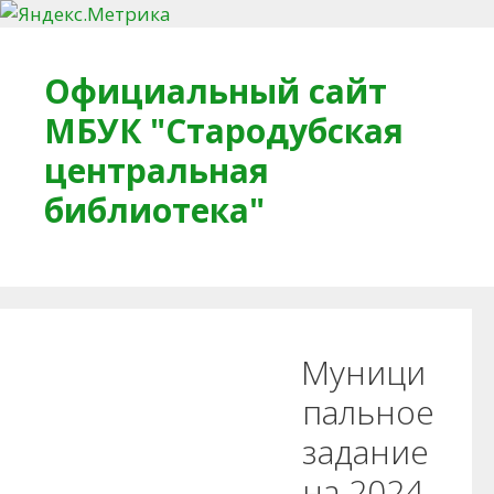
Перейти к содержимому
Официальный сайт
МБУК "Стародубская
центральная
библиотека"
Главная
О библиотеке
Деловое досье
Муници
Обратная связь
Читателям
пальное
задание
Противодействие коррупции
на 2024