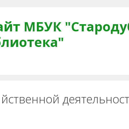
йт МБУК "Староду
блиотека"
тная связь
Читателям
Противодействие коррупци
йственной деятельност