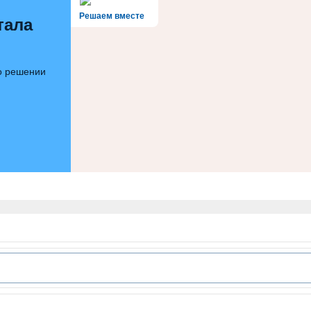
Решаем вместе
тала
 о решении