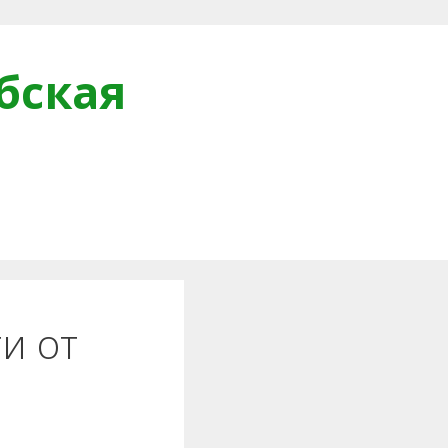
бская
и
и от