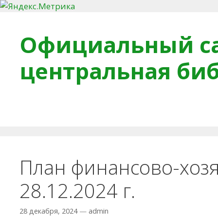
Перейти к содержимому
Официальный са
центральная би
Главная
О библиотеке
Деловое досье
Обра
План финансово-хозя
28.12.2024 г.
28 декабря, 2024
—
admin