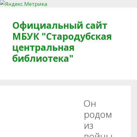
Перейти к содержимому
Официальный сайт
МБУК "Стародубская
центральная
библиотека"
Главная
О библиотеке
Деловое досье
Он
Обратная связь
Читателям
родом
из
Противодействие коррупции
войны