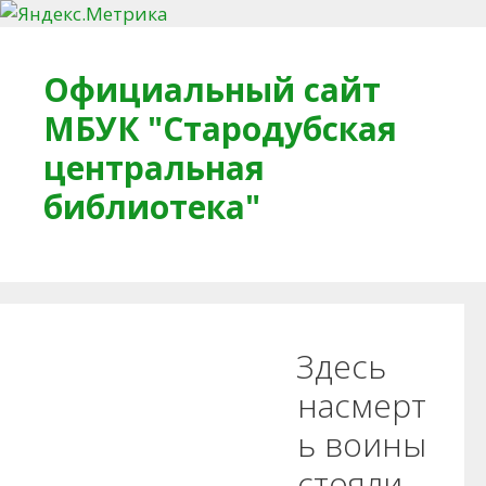
Перейти к содержимому
Официальный сайт
МБУК "Стародубская
центральная
библиотека"
Главная
О библиотеке
Деловое досье
Здесь
Обратная связь
Читателям
насмерт
ь воины
Противодействие коррупции
стояли