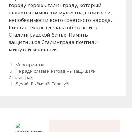
городу-герою Сталинграду, который
является символом мужества, стойкости,
непобедимости всего советского народа.
Библиотекарь сделала обзор книг о
Сталинградской битве. Память
защитников Сталинграда почтили
минутой молчания.
Рубрики
Мероприятия
Навигация по записям
Не ради славы и наград мы защищали
Сталинград
Думай! Выбирай! Голосуй!