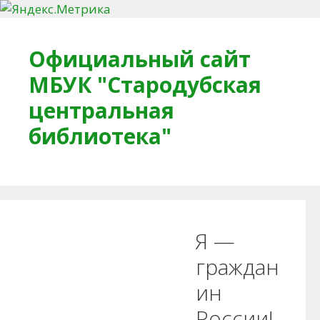
Перейти к содержимому
Официальный сайт
МБУК "Стародубская
центральная
библиотека"
Главная
О библиотеке
Деловое досье
Я —
Обратная связь
Читателям
граждан
ин
Противодействие коррупции
России!