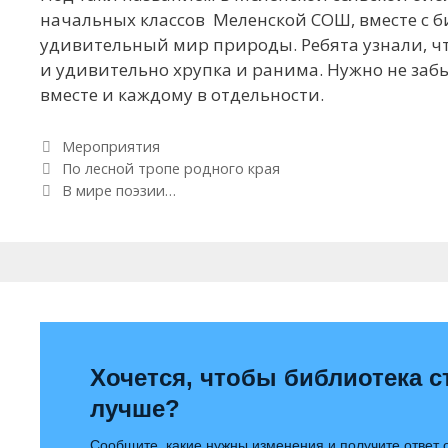
начальных классов Меленской СОШ, вместе с 
удивительный мир природы. Ребята узнали, чт
и удивительно хрупка и ранима. Нужно не заб
вместе и каждому в отдельности.
Рубрики
Мероприятия
Навигация по записям
По лесной тропе родного края
В мире поэзии…
Хочется, чтобы библиотека с
лучше?
Сообщите, какие нужны изменения и получите ответ