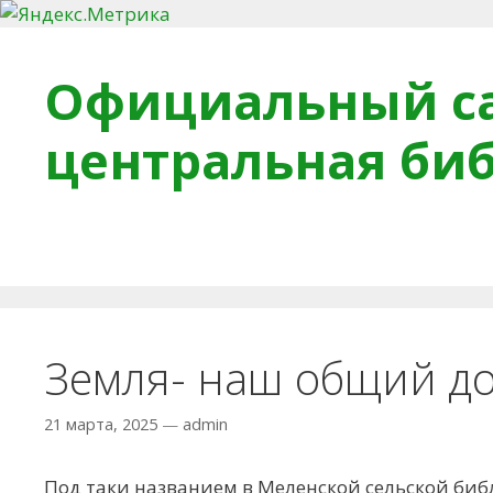
Перейти к содержимому
Официальный са
центральная би
Главная
О библиотеке
Деловое досье
Обра
Земля- наш общий д
21 марта, 2025
—
admin
Под таки названием в Меленской сельской би