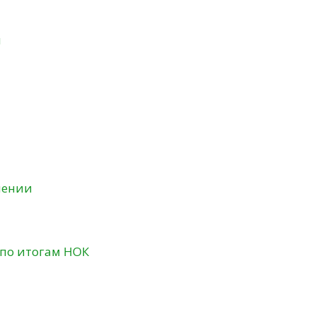
и
нении
 по итогам НОК