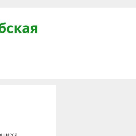
бская
и
ающиеся