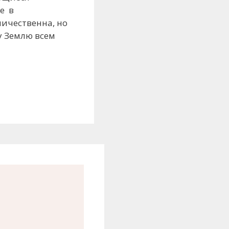
е в
личественна, но
у Землю всем