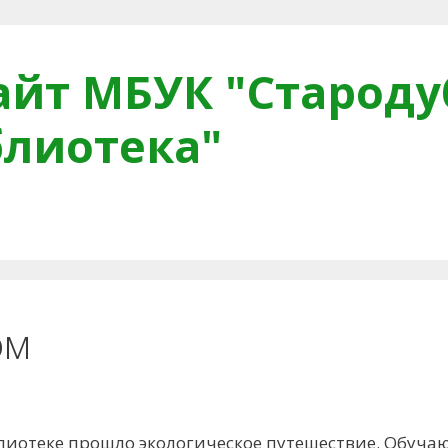
йт МБУК "Староду
блиотека"
тная связь
Читателям
Противодействие коррупци
ом
блиотеке прошло экологическое путешествие. Обуч