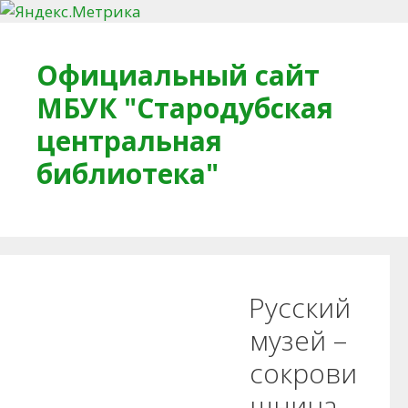
Перейти к содержимому
Официальный сайт
МБУК "Стародубская
центральная
библиотека"
Главная
О библиотеке
Деловое досье
Русский
Обратная связь
Читателям
музей –
сокрови
Противодействие коррупции
щница