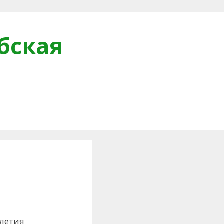
бская
и
-летия