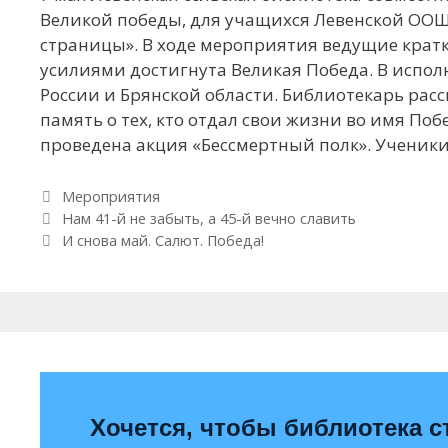
Великой победы, для учащихся Левенской ОО
страницы». В ходе мероприятия ведущие кратк
усилиями достигнута Великая Победа. В испол
России и Брянской области. Библиотекарь расс
память о тех, кто отдал свои жизни во имя П
проведена акция «Бессмертный полк». Ученики
Рубрики
Мероприятия
Навигация по записям
Нам 41-й не забыть, а 45-й вечно славить
И снова май. Салют. Победа!
Хочется, чтобы библиотека с