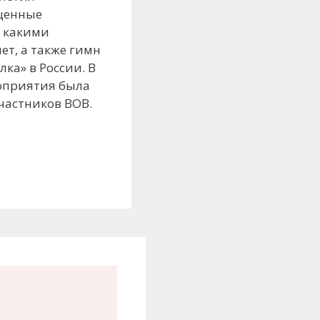
щенные
, какими
ет, а также гимн
ка» в России. В
роприятия была
частников ВОВ.