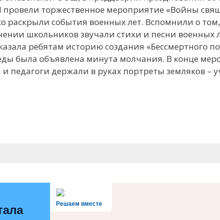
Ш провели торжественное мероприятие «Войны свя
о раскрыли события военных лет. Вспомнили о том
нении школьников звучали стихи и песни военных л
казала ребятам историю создания «Бессмертного пол
обеды была объявлена минута молчания. В конце ме
 и педагоги держали в руках портреты земляков – у
Решаем вместе
тала