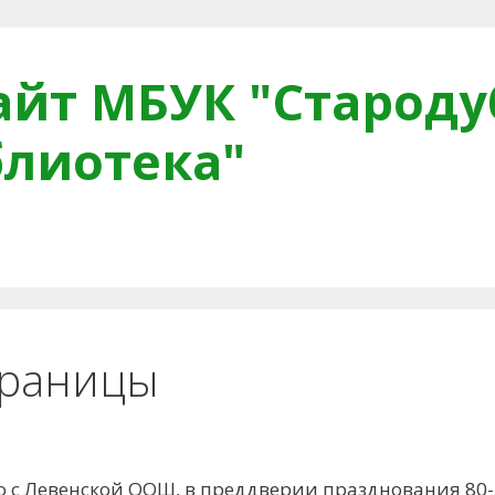
йт МБУК "Староду
блиотека"
тная связь
Читателям
Противодействие коррупци
траницы
но с Левенской ООШ, в преддверии празднования 80