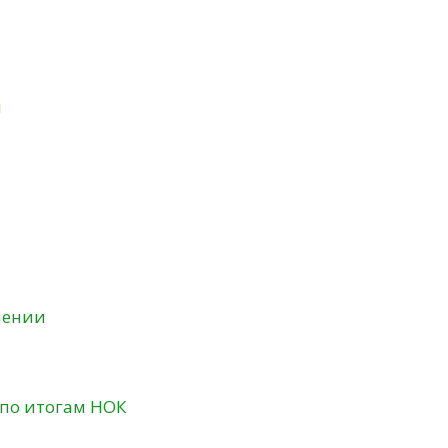
и
нении
 по итогам НОК