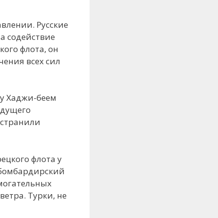
влении. Русские
на содействие
кого флота, он
чения всех сил
ду Хаджи-беем
ыдущего
 устранили
рецкого флота у
1 бомбардирский
омогательных
етра. Турки, не