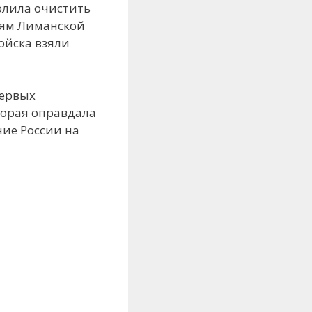
олила очистить
лям Лиманской
ойска взяли
первых
торая оправдала
ние России на