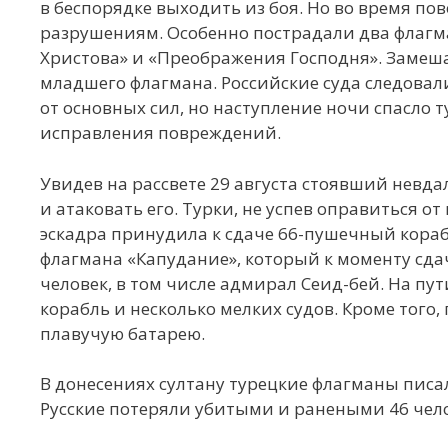
в беспорядке выходить из боя. Но во время п
разрушениям. Особенно пострадали два флагм
Христова» и «Преображения Господня». Замеша
младшего флагмана. Российские суда следовал
от основных сил, но наступление ночи спасло 
исправления повреждений.
Увидев на рассвете 29 августа стоявший невда
и атаковать его. Турки, не успев оправиться от
эскадра принудила к сдаче 66-пушечный кора
флагмана «Капудание», который к моменту сдачи
человек, в том числе адмирал Сеид-бей. На пу
корабль и несколько мелких судов. Кроме того
плавучую батарею.
В донесениях султану турецкие флагманы писал
Русские потеряли убитыми и ранеными 46 чело