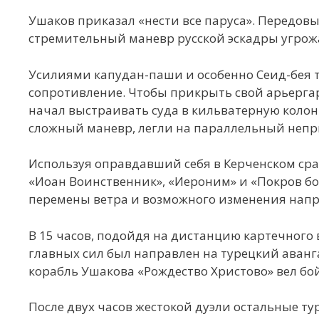
Ушаков приказал «нести все паруса». Передовы
стремительный маневр русской эскадры угрожа
Усилиями капудан-паши и особенно Сеид-бея 
сопротивление. Чтобы прикрыть свой арьерга
начал выстраивать суда в кильватерную колонн
сложный маневр, легли на параллельный непри
Используя оправдавший себя в Керченском ср
«Иоан Воинственник», «Иероним» и «Покров б
перемены ветра и возможного изменения напр
В 15 часов, подойдя на дистанцию картечного 
главных сил был направлен на турецкий аванг
корабль Ушакова «Рождество Христово» вел бой
После двух часов жестокой дуэли остальные ту