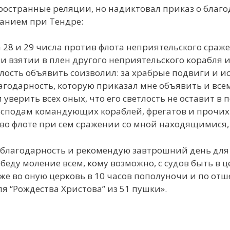
ространные реляции, но надиктовал приказ о благ
ванием при Тендре:
 28 и 29 числа против флота неприятельского сраж
и взятии в плен другого неприятельского корабля и
тлость объявить соизволил: за храбрые подвиги и и
одарность, которую приказал мне объявить и всем
верить всех оных, что его светлость не оставит в 
господам командующих кораблей, фрегатов и прочих 
 во флоте при сем сражении со мной находящимися,
лагодарность и рекомендую завтрошний день для
еду моление всем, кому возможно, с судов быть в 
же во оную церковь в 10 часов пополуночи и по от
я “Рождества Христова” из 51 пушки».