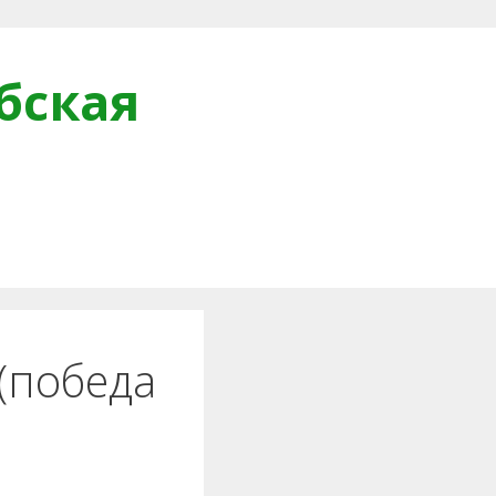
бская
и
(победа