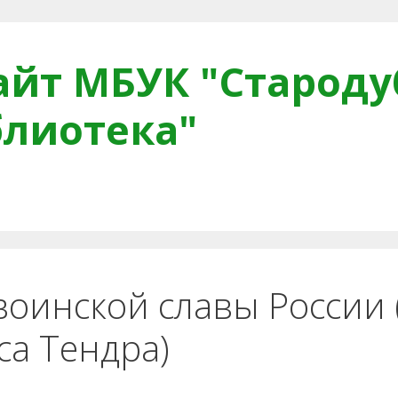
йт МБУК "Староду
блиотека"
тная связь
Читателям
Противодействие коррупци
воинской славы России 
са Тендра)