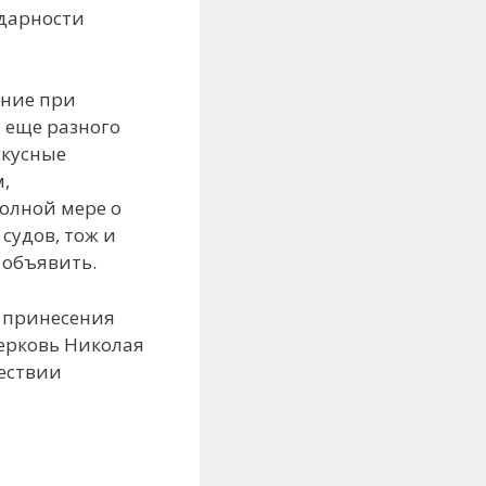
одарности
ение при
 еще разного
скусные
,
полной мере о
судов, тож и
 объявить.
 принесения
церковь Николая
шествии