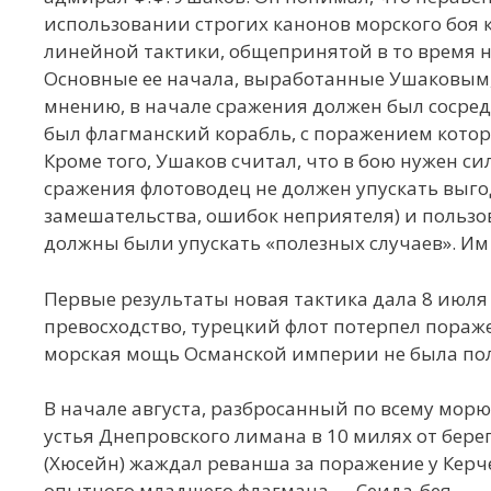
использовании строгих канонов морского боя
линейной тактики, общепринятой в то время н
Основные ее начала, выработанные Ушаковым,
мнению, в начале сражения должен был сосредо
был флагманский корабль, с поражением которо
Кроме того, Ушаков считал, что в бою нужен с
сражения флотоводец не должен упускать выго
замешательства, ошибок неприятеля) и пользо
должны были упускать «полезных случаев». Им
Первые результаты новая тактика дала 8 июля 
превосходство, турецкий флот потерпел пораж
морская мощь Османской империи не была по
В начале августа, разбросанный по всему морю
устья Днепровского лимана в 10 милях от бер
(Хюсейн) жаждал реванша за поражение у Керче
опытного младшего флагмана — Сеида-бея.