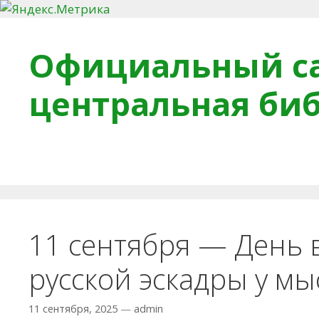
Перейти к содержимому
Официальный са
центральная би
Главная
О библиотеке
Деловое досье
Обра
11 сентября — День 
русской эскадры у мы
11 сентября, 2025
—
admin