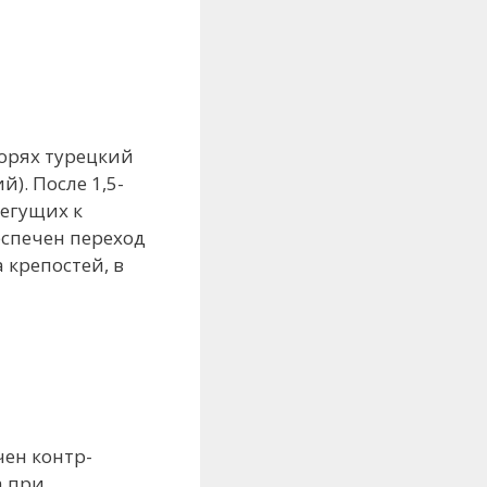
корях турецкий
). После 1,5-
бегущих к
еспечен переход
 крепостей, в
чен контр-
а при