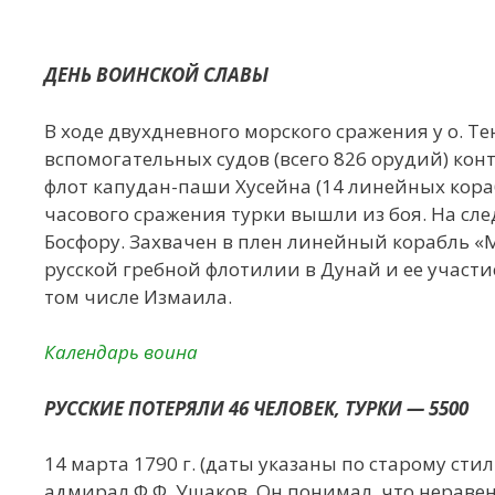
ДЕНЬ ВОИНСКОЙ СЛАВЫ
В ходе двухдневного морского сражения у о. Тен
вспомогательных судов (всего 826 орудий) ко
флот капудан-паши Хусейна (14 линейных корабл
часового сражения турки вышли из боя. На сле
Босфору. Захвачен в плен линейный корабль «
русской гребной флотилии в Дунай и ее участи
том числе Измаила.
Календарь воина
РУССКИЕ ПОТЕРЯЛИ 46 ЧЕЛОВЕК, ТУРКИ — 5500
14 марта 1790 г. (даты указаны по старому с
адмирал Ф.Ф. Ушаков. Он понимал, что неравен