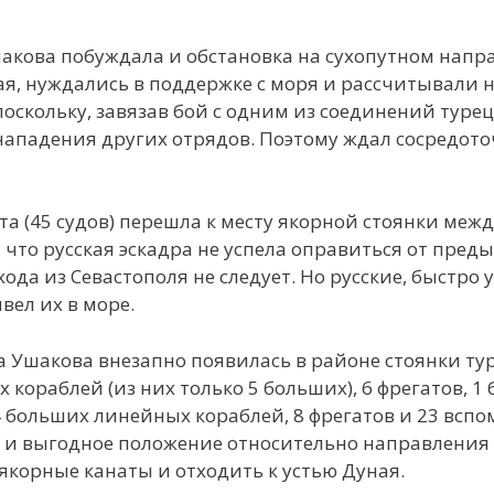
акова побуждала и обстановка на сухопутном напра
ая, нуждались в поддержке с моря и рассчитывали 
оскольку, завязав бой с одним из соединений турец
нападения других отрядов. Поэтому ждал сосредото
ота (45 судов) перешла к месту якорной стоянки меж
, что русская эскадра не успела оправиться от пред
да из Севастополя не следует. Но русские, быстро
вел их в море.
дра Ушакова внезапно появилась в районе стоянки ту
 кораблей (из них только 5 больших), 6 фрегатов, 
4 больших линейных кораблей, 8 фрегатов и 23 всп
ь и выгодное положение относительно направления в
якорные канаты и отходить к устью Дуная.