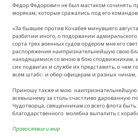
Фёдор Фёдорович не был мастаком сочинять п
морякам, которые сражались под его командо
«За бывшее против Кочабея минувшего августа
разбитии иного, о подорвании адмиральского 
сорта трех военных судов ордером мне его све
распоряжения наипризнательнейшую свою благ
находящимися со мною в бою сподвижникам, и у
сих подвигах и службе их представить, о чем 
всем штабс- и обер-офицерам и разных чинам,
Приношу также и мою наипризнательнейшую б
всевышнему за столь счастливо дарованную поб
Чудотворца, священникам со всего флота быть 
благодарственного молебна выпалить с корабл
Православие и мир