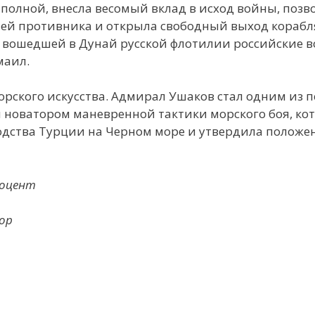
полной, внесла весомый вклад в исход войны, позв
блей противника и открыла свободный выход кораб
и вошедшей в Дунай русской флотилии российские в
маил.
рского искусства. Адмирал Ушаков стал одним из 
 новатором маневренной тактики морского боя, ко
одства Турции на Черном море и утвердила положе
доцент
сор