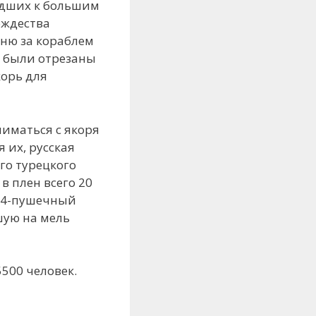
едших к большим
ождества
оню за кораблем
я были отрезаны
корь для
ниматься с якоря
я их, русская
го турецкого
в плен всего 20
 74-пушечный
шую на мель
500 человек.