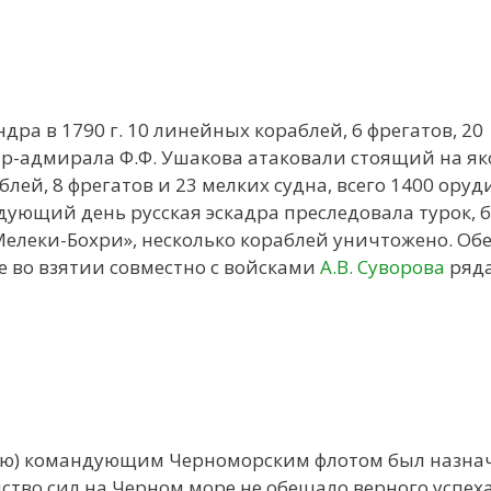
дра в 1790 г. 10 линейных кораблей, 6 фрегатов, 20
нтр-адмирала Ф.Ф. Ушакова атаковали стоящий на я
ей, 8 фрегатов и 23 мелких судна, всего 1400 орудий
дующий день русская эскадра преследовала турок, 
Мелеки-Бохри», несколько кораблей уничтожено. Об
е во взятии совместно с войсками
А.В. Суворова
ряда
тилю) командующим Черноморским флотом был назна
ство сил на Черном море не обещало верного успех