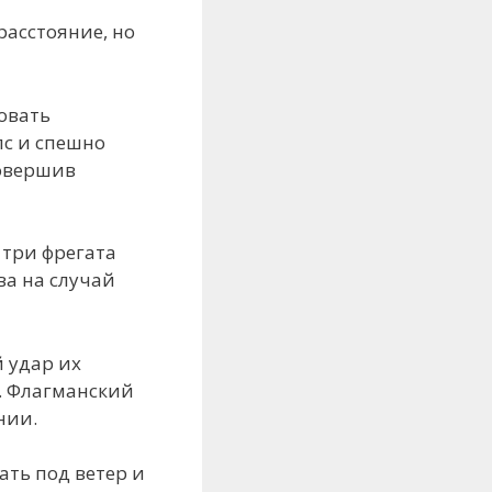
расстояние, но
овать
с и спешно
совершив
 три фрегата
ва на случай
й удар их
. Флагманский
нии.
ать под ветер и