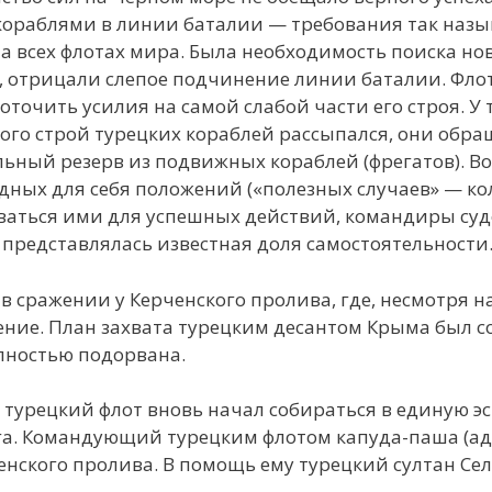
 кораблями в линии баталии — требования так наз
а всех флотах мира. Была необходимость поиска но
 отрицали слепое подчинение линии баталии. Флот
точить усилия на самой слабой части его строя. У 
го строй турецких кораблей рассыпался, они обращ
ильный резерв из подвижных кораблей (фрегатов). В
дных для себя положений («полезных случаев» — ко
ваться ими для успешных действий, командиры суд
 представлялась известная доля самостоятельности
в сражении у Керченского пролива, где, несмотря н
ение. План захвата турецким десантом Крыма был с
лностью подорвана.
 турецкий флот вновь начал собираться в единую эс
ега. Командующий турецким флотом капуда-паша (а
нского пролива. В помощь ему турецкий султан Сел