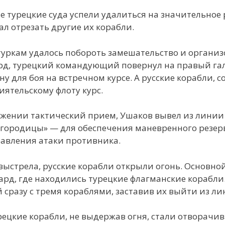
е турецкие суда успели удалиться на значительное 
л отрезать другие их корабли.
туркам удалось побороть замешательство и организ
рд, турецкий командующий повернул на правый гал
у для боя на встречном курсе. А русские корабли, 
ятельскому флоту курс.
ажении тактический прием, Ушаков вывел из линии
огородицы» — для обеспечения маневренного резер
авления атаки противника.
выстрела, русские корабли открыли огонь. Основно
ард, где находились турецкие флагманские корабли
 сразу с тремя кораблями, заставив их выйти из ли
рецкие корабли, не выдержав огня, стали отворачив