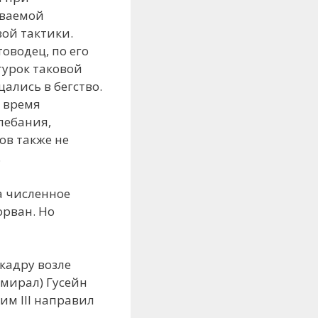
ываемой
вой тактики.
оводец, по его
турок таковой
ались в бегство.
о время
лебания,
ов также не
.
а численное
орван. Но
кадру возле
дмирал) Гусейн
им III направил