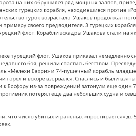
оворота на них обрушился ряд мощных залпов, прив
анских турецких корабля, находившиеся против «Р
тельство турок возрастало. Ушаков продолжал пог
и примеру своего предводителя. 3 турецких корабл
турецкий флот. Корабли эскадры Ушакова стали на я
леке турецкий флот, Ушаков приказал немедленно с
 недавнего боя, решили спастись бегством. Преследу
бль «Мелехи Бахри» и 74-пушечный корабль младше
 горел и вскоре взорвался. Спаслись и были взяты 
ти к Босфору из-за повреждений затонули еще один
, противник потерял еще два небольших судна и сев
и, что число убитых и раненых «простирается» до 5
век.