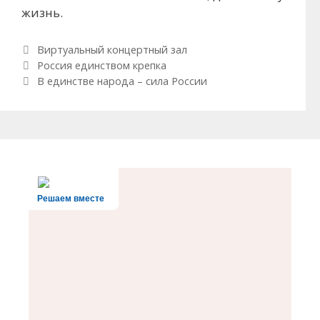
жизнь.
Рубрики
Виртуальный концертный зал
Навигация по записям
Россия единством крепка
В единстве народа – сила России
Решаем вместе