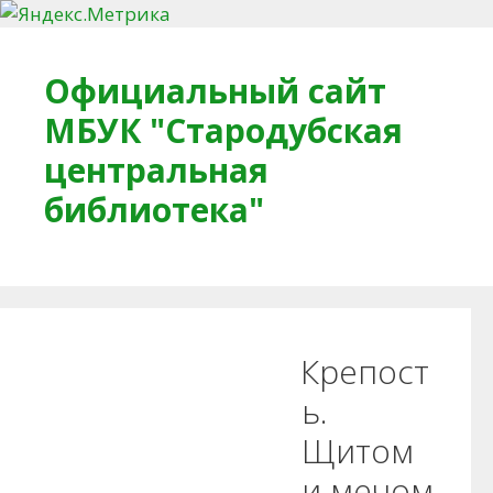
Перейти к содержимому
Официальный сайт
МБУК "Стародубская
центральная
библиотека"
Главная
О библиотеке
Деловое досье
Крепост
Обратная связь
Читателям
ь.
Щитом
Противодействие коррупции
и мечом