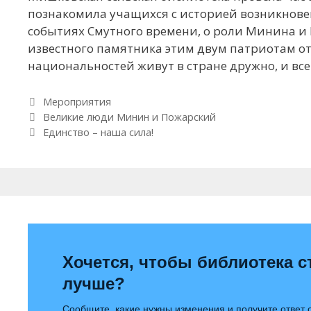
познакомила учащихся с историей возникновен
событиях Смутного времени, о роли Минина и 
известного памятника этим двум патриотам оте
национальностей живут в стране дружно, и все
Рубрики
Мероприятия
Навигация по записям
Великие люди Минин и Пожарский
Единство – наша сила!
Хочется, чтобы библиотека с
лучше?
Сообщите, какие нужны изменения и получите ответ