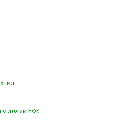
и
нении
 по итогам НОК