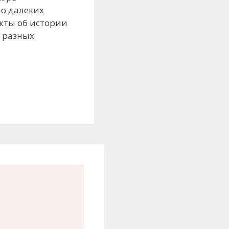
 о далеких
акты об истории
и разных