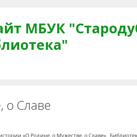
йт МБУК "Староду
блиотека"
тная связь
Читателям
Противодействие коррупци
, о Славе
стории «О Родине, о Мужестве, о Славе». Библиоте