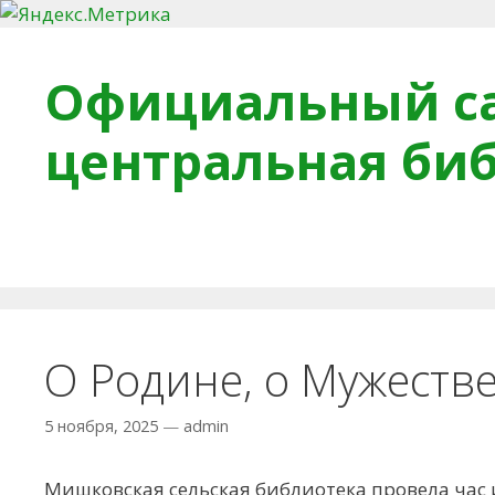
Перейти к содержимому
Официальный са
центральная би
Главная
О библиотеке
Деловое досье
Обра
О Родине, о Мужестве
5 ноября, 2025
—
admin
Мишковская сельская библиотека провела час и