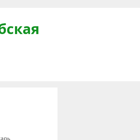
бская
и
карь