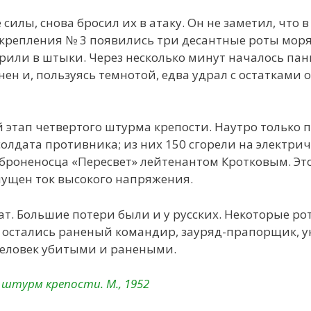
илы, снова бросил их в атаку. Он не заметил, что 
 укрепления № 3 появились три десантные роты моря
дарили в штыки. Через несколько минут началось пан
ен и, пользуясь темнотой, едва удрал с остатками 
этап четвертого штурма крепости. Наутро только 
олдата противника; из них 150 сгорели на электрич
роненосца «Пересвет» лейтенантом Кротковым. Эт
пущен ток высокого напряжения.
ат. Большие потери были и у русских. Некоторые рот
ка остались раненый командир, зауряд-прапорщик, 
человек убитыми и ранеными.
штурм крепости. М., 1952