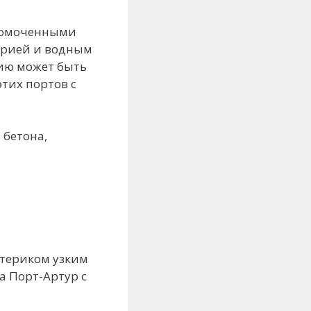
олномоченными
торией и водным
сию может быть
тих портов с
 бетона,
атериком узким
 а Порт-Артур с