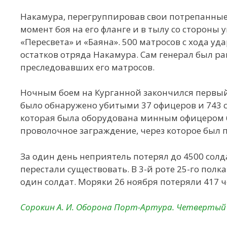
Накамура, перегруппировав свои потрепанные с
момент боя на его фланге и в тылу со стороны
«Пересвета» и «Баяна». 500 матросов с хода у
остатков отряда Накамура. Сам генерал был ран
преследовавших его матросов.
Ночным боем на Курганной закончился первый 
было обнаружено убитыми 37 офицеров и 743 с
которая была оборудована минным офицером б
проволочное заграждение, через которое был 
За один день неприятель потерял до 4500 солд
перестали существовать. В 3-й роте 25-го пол
один солдат. Моряки 26 ноября потеряли 417 
Сорокин А. И. Оборона Порт-Артура. Четвертый 