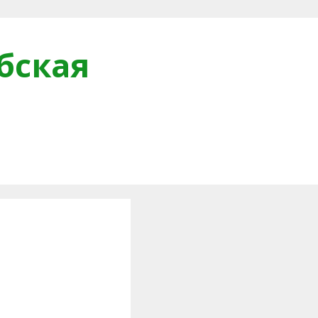
бская
и