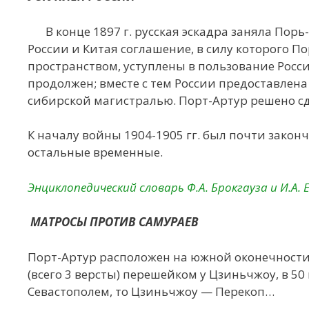
В конце 1897 г. русская эскадра заняла Пор
России и Китая соглашение, в силу которого 
пространством, уступлены в пользование Росс
продолжен; вместе с тем России предоставлен
сибирской магистралью. Порт-Артур решено с
К началу войны 1904-1905 гг. был почти законч
остальные временные.
Энциклопедический словарь Ф.А. Брокгауза и И.А. Е
МАТРОСЫ ПРОТИВ САМУРАЕВ
Порт-Артур расположен на южной оконечности 
(всего 3 версты) перешейком у Цзиньчжоу, в 50
Севастополем, то Цзиньчжоу — Перекоп…