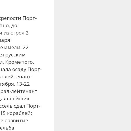
крепости Порт-
пно, до
 из строя 2
варя
е имели. 22
ся русским
. Кроме того,
ачала осаду Порт-
рал-лейтенант
ктября, 13-22
нерал-лейтенант
 дальнейших
ссель сдал Порт-
 15 кораблей;
ое развитие
ельба