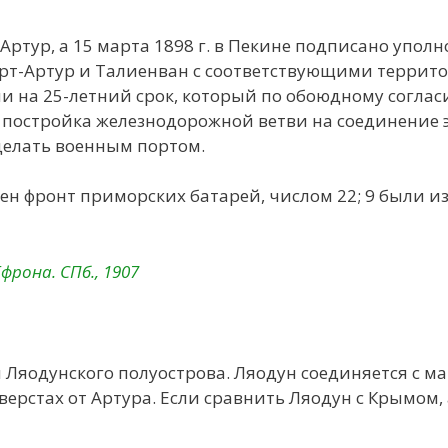
ь-Артур, а 15 марта 1898 г. в Пекине подписано уп
Порт-Артур и Талиенван с соответствующими терри
ии на 25-летний срок, который по обоюдному согла
а постройка железнодорожной ветви на соединение э
делать военным портом.
ен фронт приморских батарей, числом 22; 9 были из
фрона. СПб., 1907
Ляодунского полуострова. Ляодун соединяется с м
 верстах от Артура. Если сравнить Ляодун с Крымом,