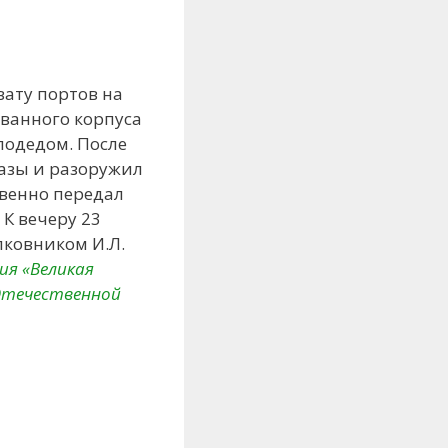
вату портов на
ованного корпуса
лодедом. После
базы и разоружил
твенно передал
 К вечеру 23
лковником И.Л.
ия «Великая
 Отечественной