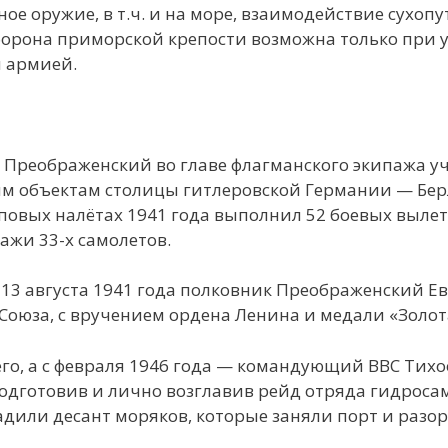
е оружие, в т.ч. и на море, взаимодействие сухопу
оборона приморской крепости возможна только при 
й армией.
.Н. Преображенский во главе флагманского экипажа у
ым объектам столицы гитлеровской Германии — Бер
пповых налётах 1941 года выполнил 52 боевых вылет
ажи 33-х самолетов.
 13 августа 1941 года полковник Преображенский Е
Союза, с вручением ордена Ленина и медали «Золот
го, а с февраля 1946 года — командующий ВВС Тихо
подготовив и лично возглавив рейд отряда гидроса
адили десант моряков, которые заняли порт и раз