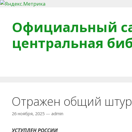
Перейти к содержимому
Официальный са
центральная би
Главная
О библиотеке
Деловое досье
Обра
Отражен общий штур
26 ноября, 2025
—
admin
УСТУПЛЕН РОССИИ