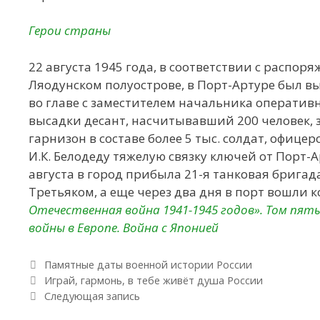
Герои страны
22 августа 1945 года, в соответствии с распор
Ляодунском полуострове, в Порт-Артуре был в
во главе с заместителем начальника оператив
высадки десант, насчитывавший 200 человек, 
гарнизон в составе более 5 тыс. солдат, офиц
И.К. Белодеду тяжелую связку ключей от Порт-А
августа в город прибыла 21-я танковая бригад
Третьяком, а еще через два дня в порт вошли к
Отечественная война 1941-1945 годов». Том пя
войны в Европе. Война с Японией
Рубрики
Памятные даты военной истории России
Навигация по записям
Играй, гармонь, в тебе живёт душа России
Следующая запись