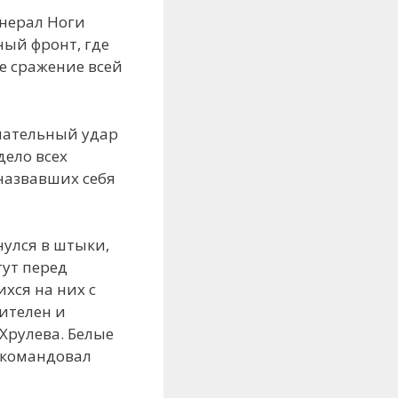
енерал Ноги
ый фронт, где
е сражение всей
нчательный удар
дело всех
назвавших себя
нулся в штыки,
тут перед
хся на них с
ителен и
Хрулева. Белые
 командовал