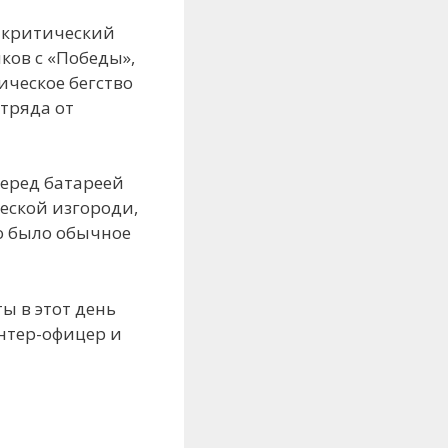
в критический
ков с «Победы»,
ическое бегство
отряда от
перед батареей
еской изгороди,
о было обычное
ы в этот день
унтер-офицер и