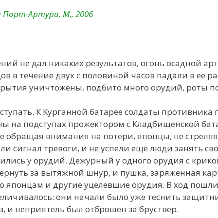
 Порт-Артура. М., 2006
ений не дал никаких результатов, огонь осадной а
ов в течение двух с половиной часов падали в ее р
крытия уничтожены, подбито много орудий, роты п
ыступать. К Курганной батарее солдаты противника
ы на подступах прожектором с Кладбищенской бата
е обращая внимания на потери, японцы, не стреляя
и сигнал тревоги, и не успели еще люди занять сво
вились у орудий. Дежурный у одного орудия с крико
дернуть за вытяжной шнур, и пушка, заряженная кар
по японцам и другие уцелевшие орудия. В ход пошл
еличивалось: они начали было уже теснить защитни
, и неприятель был отброшен за бруствер.