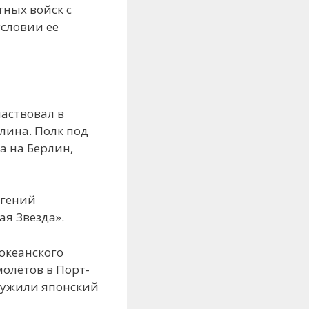
тных войск с
условии её
частвовал в
лина. Полк под
а на Берлин,
вгений
ая Звезда».
океанского
молётов в Порт-
оружили японский