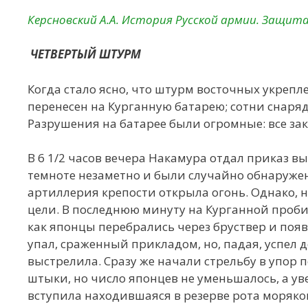
Керсновский А.А. История Русской армии. Защита
ЧЕТВЕРТЫЙ ШТУРМ
Когда стало ясно, что штурм восточных укрепл
перенесен на Курганную батарею; сотни снаряд
Разрушения на батарее были огромные: все за
В 6 1/2 часов вечера Накамура отдал приказ в
темноте незаметно и были случайно обнаружен
артиллерия крепости открыла огонь. Однако, н
цели. В последнюю минуту на Курганной пробил
как японцы перебрались через бруствер и поя
упал, сраженный прикладом, но, падая, успел 
выстрелила. Сразу же начали стрельбу в упор 
штыки, но число японцев не уменьшалось, а ув
вступила находившаяся в резерве рота моряков