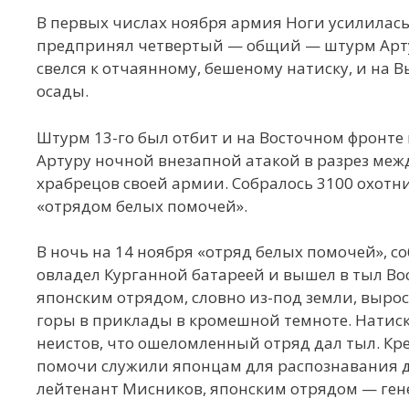
В первых числах ноября армия Ноги усилилась н
предпринял четвертый — общий — штурм Артур
свелся к отчаянному, бешеному натиску, и на 
осады.
Штурм 13-го был отбит и на Восточном фронте
Артуру ночной внезапной атакой в разрез меж
храбрецов своей армии. Собралось 3100 охотн
«отрядом белых помочей».
В ночь на 14 ноября «отряд белых помочей», с
овладел Курганной батареей и вышел в тыл Вос
японским отрядом, словно из-под земли, вырос
горы в приклады в кромешной темноте. Натиск
неистов, что ошеломленный отряд дал тыл. Кр
помочи служили японцам для распознавания д
лейтенант Мисников, японским отрядом — ген