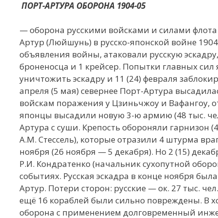
ПОРТ-АРТУРА ОБОРОНА 1904-05
— оборона русскими войсками и силами флота 27
Артур (Люйшунь) в русско-японской войне 1904
объявления войны, атаковали русскую эскадру,
броненосца и 1 крейсер. Попытки главных сил 
уничтожить эскадру и 11 (24) февраля заблоки
апреля (5 мая) севернее Порт-Артура высадила
войскам поражения у Цзиньчжоу и Вафангоу, о
японцы высадили новую 3-ю армию (48 тыс. чел.,
Артура с суши. Крепость обороняли гарнизон (42
А.М. Стессель), которые отразили 4 штурма врага:
ноября (26 ноября — 5 декабря). Но 2 (15) де
Р.И. Кондратенко (начальник сухопутной обор
событиях. Русская эскадра в конце ноября был
Артур. Потери сторон: русские — ок. 27 тыс. че
ещё 16 кораблей были сильно повреждены. В 
оборона с применением долговременный инже