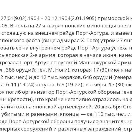
.01(9.02).1904 – 20.12.1904(2.01.1905) приморской 
-05. В ночь на 27 января японские миноносцы внеза
 стоявшую на внешнем рейде Порт-Артура, и вывели
японского флота (вице-адмирал Х. Того) утром 27 ян
ровать её на внутреннем рейде Порт-Артура успеха н
сь японская 2-я армия, которая в начале июня, нане
трезала Порт-Артур от русской Маньчжурской армии
 386 орудий; ген. М. Ноги), которая 17 (30) июля н
 тыс. чел.) и до 12 тыс. моряков, 646 орудий (гене
 6-11 (19-24) августа, 6-9 (19-22) сентября, 17 (30) о
кабря погиб организатор Порт-Артурской обороны ге
оны крепости), что крайне негативно отразилось на
а уничтожена японской артиллерией. 20 декабря Сте
л. убитыми и ранеными; японцы — св. 110 тыс. чел. и
ходе Порт-Артурской обороны получила значительн
нерных сооружений и различных заграждений, стр