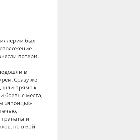
ртиллерии был
асположение.
онесли потери.
 подошли в
реи. Сразу же
, шли прямо к
и боевые места,
м «японцы!»
течью,
и гранаты и
ков, но в бой