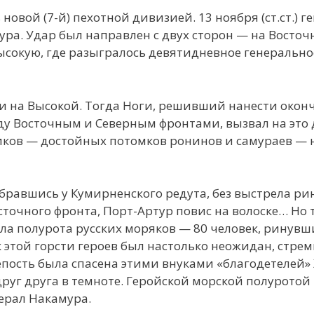
овой (7-й) пехотной дивизией. 13 ноября (ст.ст.) г
а. Удар был направлен с двух сторон — на Восточн
Высокую, где разыгралось девятидневное генерально
 и на Высокой. Тогда Ноги, решивший нанести око
ду Восточным и Северным фронтами, вызвал на это 
иков — достойных потомков ронинов и самураев — 
обравшись у Кумирненского редута, без выстрела ри
точного фронта, Порт-Артур повис на волоске… Но 
ла полурота русских моряков — 80 человек, ринувши
 этой горсти героев был настолько неожидан, стрем
епость была спасена этими внуками «благодетелей» 
руг друга в темноте. Геройской морской полуротой
ерал Накамура.