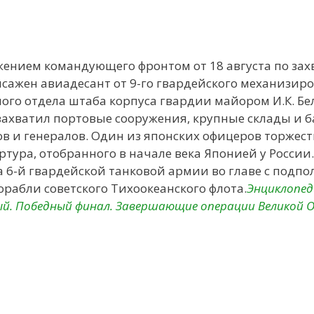
яжением командующего фронтом от 18 августа по зах
ысажен авиадесант от 9-го гвардейского механизир
ного отдела штаба корпуса гвардии майором И.К. Бе
захватил портовые сооружения, крупные склады и 
еров и генералов. Один из японских офицеров торжес
ртура, отобранного в начале века Японией у России.
а 6-й гвардейской танковой армии во главе с подпо
орабли советского Тихоокеанского флота.
Энциклопед
тый. Победный финал. Завершающие операции Великой