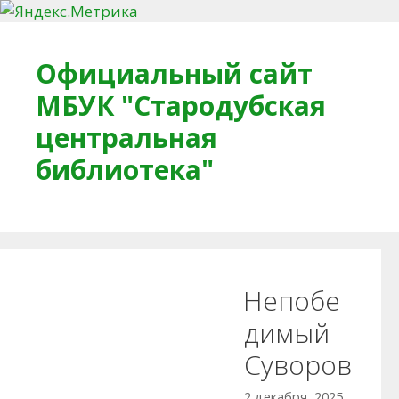
Перейти к содержимому
Официальный сайт
МБУК "Стародубская
центральная
библиотека"
Главная
О библиотеке
Деловое досье
Непобе
Обратная связь
Читателям
димый
Суворов
Противодействие коррупции
2 декабря, 2025