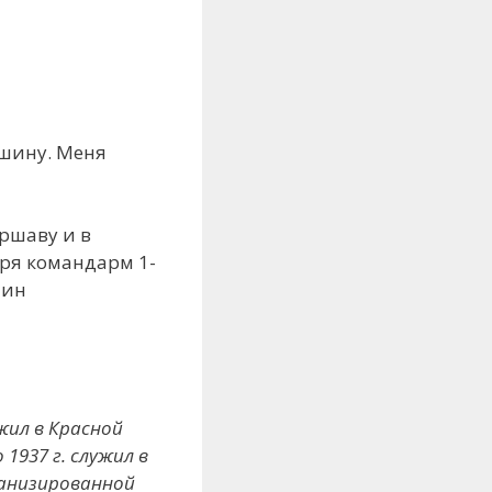
ашину. Меня
ршаву и в
аря командарм 1-
лин
жил в Красной
1937 г. служил в
ханизированной