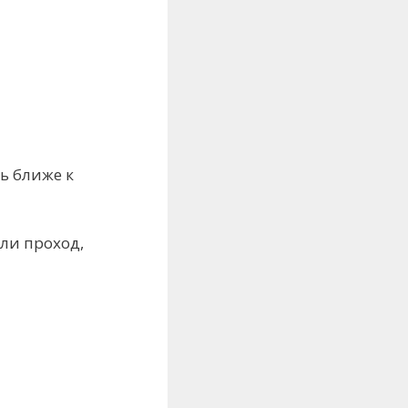
ь ближе к
ли проход,