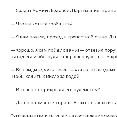
— Солдат Армии Людовой. Партизанил, приним
— Что вы хотите сообщить?
— Я вам покажу проход в крепостной стене. Дай
— Хорошо, я сам пойду с вами! — ответил пору
цитадели и обогнули запорошенную снегом кре
— Вон видите, чуть левее, — указал проводник
чтобы ходить к Висле за водой.
— И конечно, прикрыли его пулеметом?
— Да, он в том доте, справа. Если его захватит
Считанные минуты ушли на составление смелог