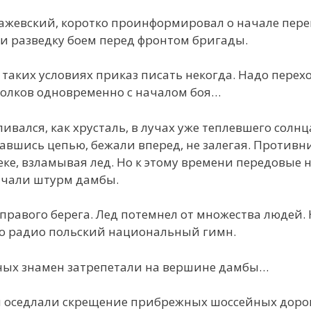
тражевский, коротко проинформировал о начале пе
и разведку боем перед фронтом бригады.
 таких условиях приказ писать некогда. Надо перех
олков одновременно с началом боя…
ивался, как хрусталь, в лучах уже теплевшего солн
авшись цепью, бежали вперед, не залегая. Противн
еке, взламывая лед. Но к этому времени передовые
ачали штурм дамбы.
правого берега. Лед потемнел от множества людей.
по радио польский национальный гимн.
ных знамен затрепетали на вершине дамбы…
 и оседлали скрещение прибрежных шоссейных доро