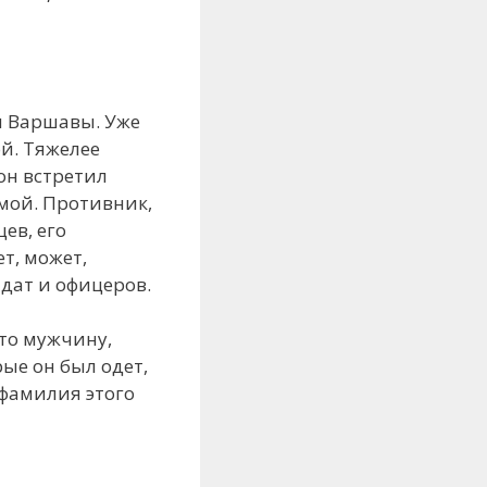
ы Варшавы. Уже
й. Тяжелее
он встретил
мой. Противник,
ев, его
т, может,
лдат и офицеров.
-то мужчину,
ые он был одет,
 фамилия этого