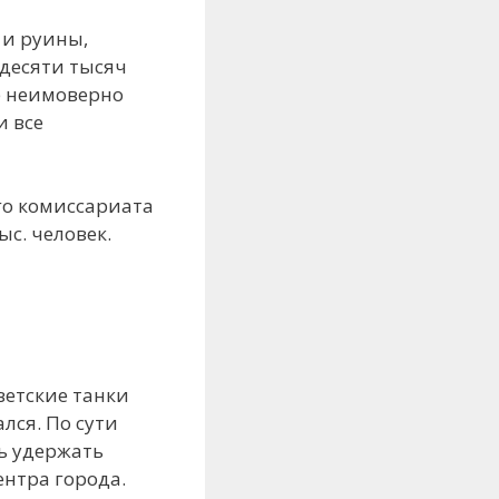
 и руины,
 десяти тысяч
ле неимоверно
и все
го комиссариата
с. человек.
ветские танки
лся. По сути
ь удержать
ентра города.