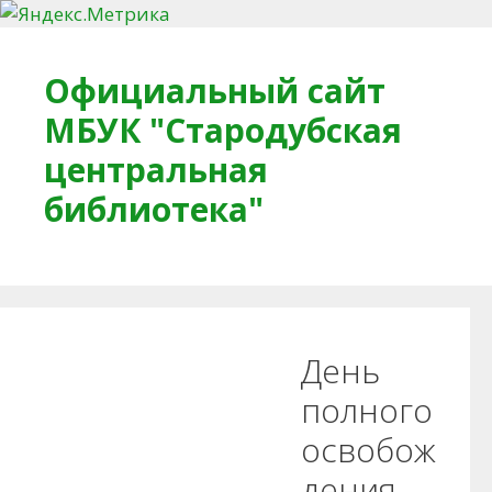
Перейти к содержимому
Официальный сайт
МБУК "Стародубская
центральная
библиотека"
Главная
О библиотеке
Деловое досье
День
Обратная связь
Читателям
полного
освобож
Противодействие коррупции
дения