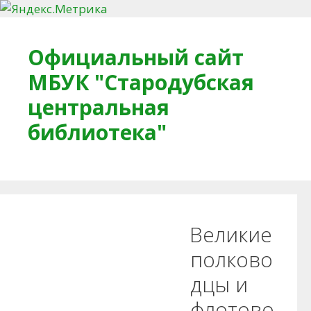
Перейти к содержимому
Официальный сайт
МБУК "Стародубская
центральная
библиотека"
Главная
О библиотеке
Деловое досье
Великие
Обратная связь
Читателям
полково
дцы и
Противодействие коррупции
флотово