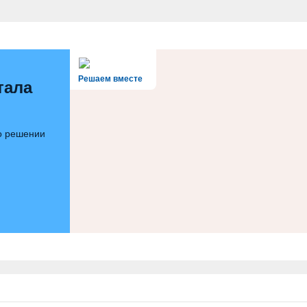
Решаем вместе
тала
 о решении