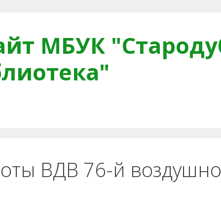
йт МБУК "Староду
блиотека"
тная связь
Читателям
Противодействие коррупци
роты ВДВ 76-й воздушно