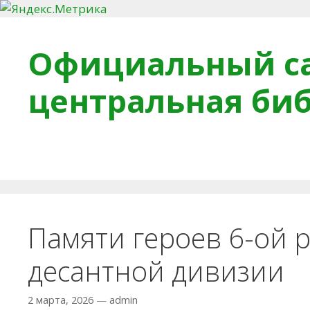
Перейти к содержимому
Официальный са
центральная би
Главная
О библиотеке
Деловое досье
Обра
Памяти героев 6-ой 
десантной дивизии
2 марта, 2026
—
admin