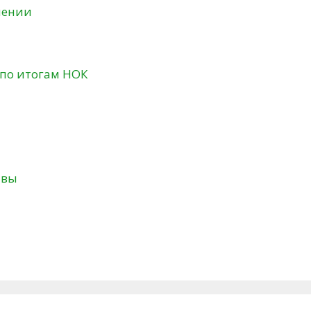
нении
 по итогам НОК
твы