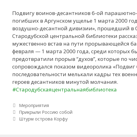
Подвигу воинов-десантников 6-ой парашютно-
погибших в Аргунском ущелье 1 марта 2000 год
воздушно-десантной дивизии», прошедший в С
Стародубской центральной библиотеки расска
мужественно встав на пути прорывающейся бан
февраля — 1 марта 2000 года, среди которых бы
предотвратили прорыв “духов”, которые по чис
сопровождался показом видеоролика «Подвиг 6
последовательности мелькали кадры тех воен
героев десантников минутой молчания.
#Стародубскаяцентральнаябиблиотека
Рубрики
Мероприятия
Навигация по записям
Прикрыли Россию собой
Штурм острова Корфу