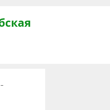
бская
и
-