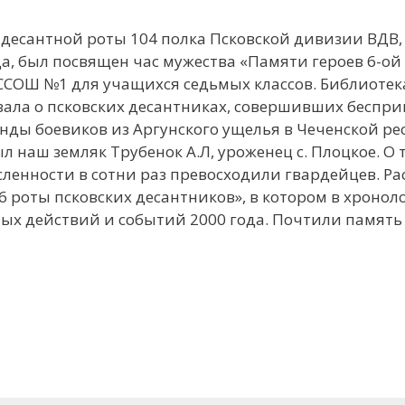
десантной роты 104 полка Псковской дивизии ВДВ,
а, был посвящен час мужества «Памяти героев 6-ой
СОШ №1 для учащихся седьмых классов. Библиотек
зала о псковских десантниках, совершивших беспр
ды боевиков из Аргунского ущелья в Чеченской ре
л наш земляк Трубенок А.Л, уроженец с. Плоцкое. О т
ленности в сотни раз превосходили гвардейцев. Ра
 роты псковских десантников», в котором в хронол
ных действий и событий 2000 года. Почтили памят