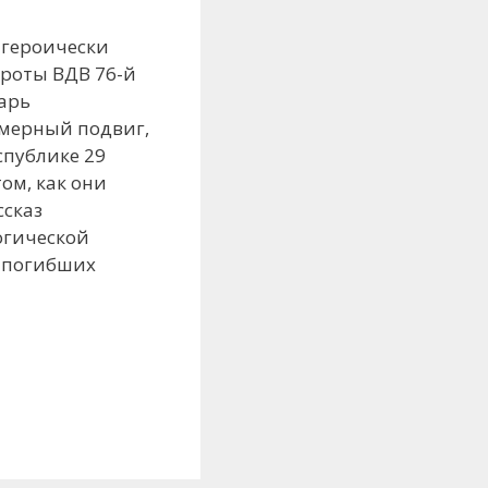
 героически
 роты ВДВ 76-й
арь
имерный подвиг,
спублике 29
ом, как они
ссказ
огической
ь погибших