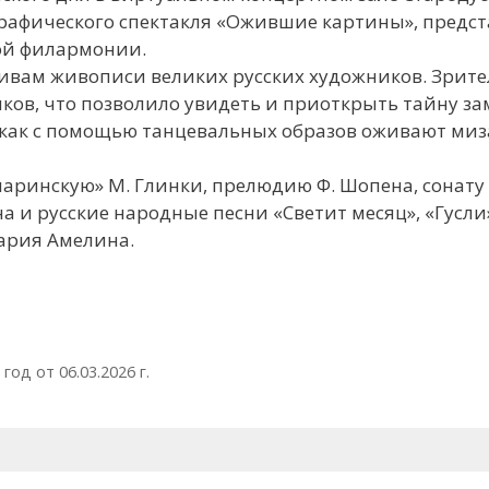
рафического спектакля «Ожившие картины», предс
ой филармонии.
тивам живописи великих русских художников. Зрит
ков, что позволило увидеть и приоткрыть тайну за
, как с помощью танцевальных образов оживают ми
ринскую» М. Глинки, прелюдию Ф. Шопена, сонату 
ена и русские народные песни «Светит месяц», «Гусл
ария Амелина.
од от 06.03.2026 г.