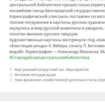
центральной библиотеки прошел показ хореог
ансамблем танца Белгородской государственн
Хореографический спектакль поставлен по мо
полное погружение в картины русских художни
окунулись в мир русской живописи и увидели
полотен великих русских творцов.
Художественные картины воспрянули под «Кама
«Блестящее рондо» К. Вебера, сонату Л. Бетхов
водой». Хореография — Александр Манжола, М
#Стародубскаяцентральнаябиблиотека
Рубрики
Виртуальный концертный зал
,
Мероприятия
Навигация по записям
Весенние мелодии души
План финансово-хозяйственной деятельности на 2026 г