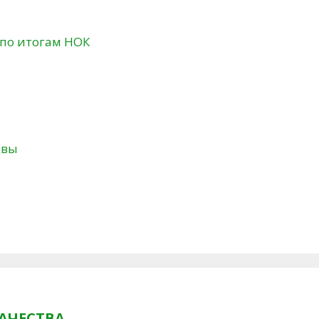
 по итогам НОК
твы
АЧЕСТВА