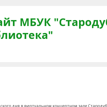
йт МБУК "Староду
блиотека"
тная связь
Читателям
Противодействие коррупци
кого дня в виртуальном концертном зале Староду