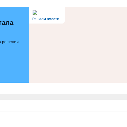
Решаем вместе
тала
 о решении