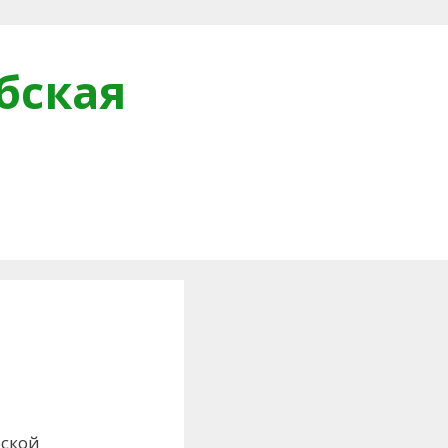
бская
и
бской