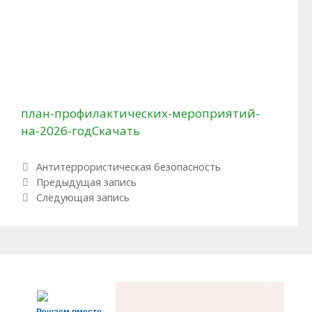
план-профилактических-мероприятий-
на-2026-год
Скачать
Рубрики
Антитеррористическая безопасность
Навигация по записям
Предыдущая запись
Следующая запись
Решаем вместе