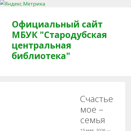
Перейти к содержимому
Официальный сайт
МБУК "Стародубская
центральная
библиотека"
Главная
О библиотеке
Деловое досье
Счастье
Обратная связь
Читателям
мое –
семья
Противодействие коррупции
15 мая, 2026
—