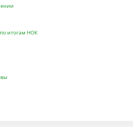
нении
 по итогам НОК
твы