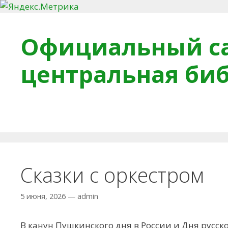
Перейти к содержимому
Официальный са
центральная би
Главная
О библиотеке
Деловое досье
Обра
Сказки с оркестром
5 июня, 2026
—
admin
В канун Пушкинского дня в России и Дня русск