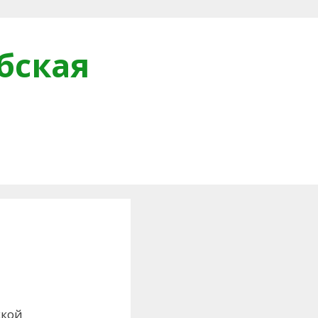
бская
и
ской