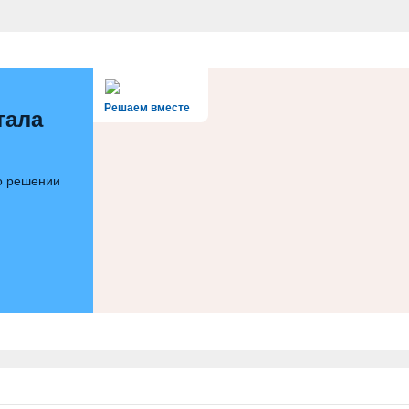
Решаем вместе
тала
 о решении