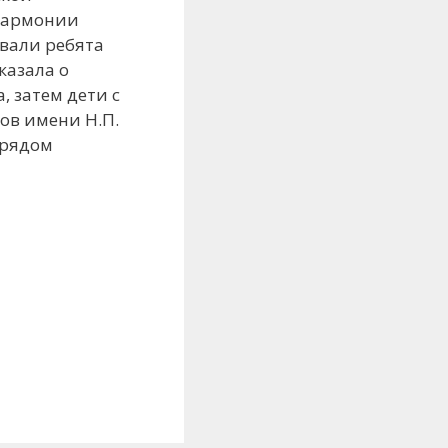
илармонии
овали ребята
казала о
, затем дети с
ов имени Н.П.
орядом