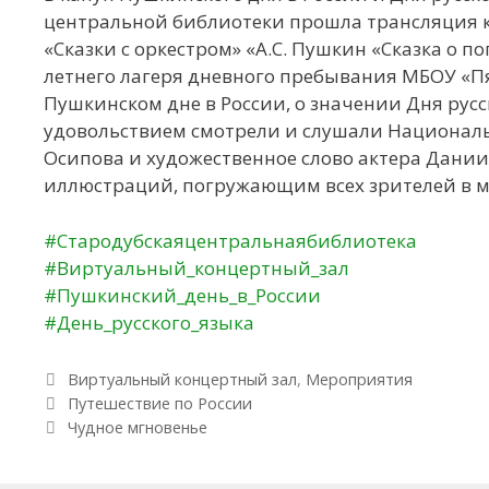
центральной библиотеки прошла трансляция 
«Сказки с оркестром» «А.С. Пушкин «Сказка о п
летнего лагеря дневного пребывания МБОУ «П
Пушкинском дне в России, о значении Дня русск
удовольствием смотрели и слушали Национал
Осипова и художественное слово актера Дании
иллюстраций, погружающим всех зрителей в м
#Стародубскаяцентральнаябиблиотека
#Виртуальный_концертный_зал
#Пушкинский_день_в_России
#День_русского_языка
Рубрики
Виртуальный концертный зал
,
Мероприятия
Навигация по записям
Путешествие по России
Чудное мгновенье