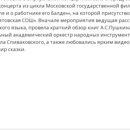
концерта из цикла Московской государственной ф
опе и о работнике его Балде»», на которой присутств
ятовская СОШ». Вначале мероприятия ведущая расс
ого языка, провела краткий обзор книг А.С.Пушкина
ьный академический оркестр народных инструмент
ла Спиваковского, а также любовались ярким виде
ир сказки.