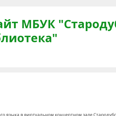
йт МБУК "Староду
блиотека"
тная связь
Читателям
Противодействие коррупци
ого языка в виртуальном концертном зале Стародуб