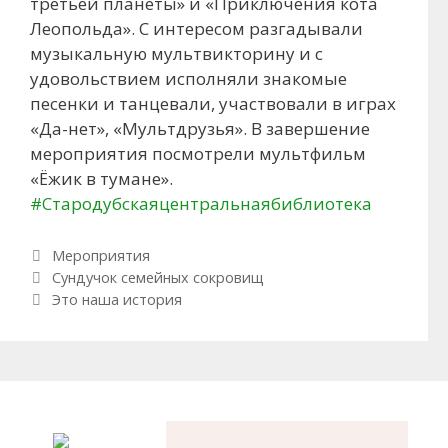
третьей планеты» и «Приключения кота
Леопольда». С интересом разгадывали
музыкальную мультвикторину и с
удовольствием исполняли знакомые
песенки и танцевали, участвовали в играх
«Да-нет», «Мультдрузья». В завершение
мероприятия посмотрели мультфильм
«Ёжик в тумане».
#Стародубскаяцентральнаябиблиотека
Рубрики
Мероприятия
Навигация по записям
Сундучок семейных сокровищ
Это наша история