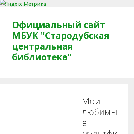
Перейти к содержимому
Официальный сайт
МБУК "Стародубская
центральная
библиотека"
Главная
О библиотеке
Деловое досье
Мои
Обратная связь
Читателям
любимы
е
Противодействие коррупции
мультфи