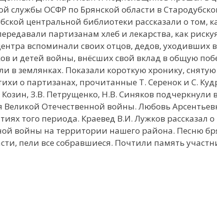
ой службы ОСФР по Брянской области в Стародубск
ской центральной библиотеки рассказали о том, ка
ередавали партизанам хлеб и лекарства, как риску
ентра вспоминали своих отцов, дедов, уходивших в
в и детей войны, внёсших свой вклад в общую поб
али в землянках. Показали короткую хронику, снятую
ихи о партизанах, прочитанные Т. Серенок и С. Куд
Козин, З.В. Петрущенко, Н.В. Синяков подчеркнули 
я Великой Отечественной войны. Любовь Арсентьев
ях того периода. Краевед В.И. Лужков рассказал о
ной войны на территории нашего района. Песню бр
асти, пели все собравшиеся. Почтили память участн