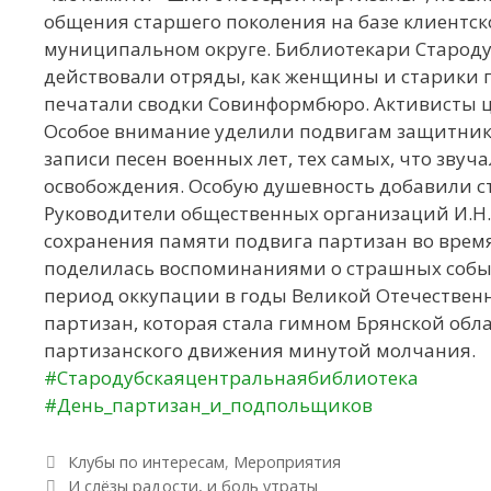
общения старшего поколения на базе клиентск
муниципальном округе. Библиотекари Стародуб
действовали отряды, как женщины и старики п
печатали сводки Совинформбюро. Активисты ц
Особое внимание уделили подвигам защитнико
записи песен военных лет, тех самых, что звуч
освобождения. Особую душевность добавили ст
Руководители общественных организаций И.Н. 
сохранения памяти подвига партизан во врем
поделилась воспоминаниями о страшных событи
период оккупации в годы Великой Отечествен
партизан, которая стала гимном Брянской обл
партизанского движения минутой молчания.
#Стародубскаяцентральнаябиблиотека
#День_партизан_и_подпольщиков
Рубрики
Клубы по интересам
,
Мероприятия
Навигация по записям
И слёзы радости, и боль утраты