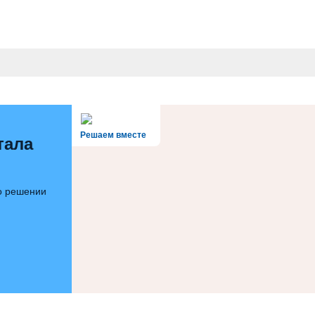
Решаем вместе
тала
 о решении