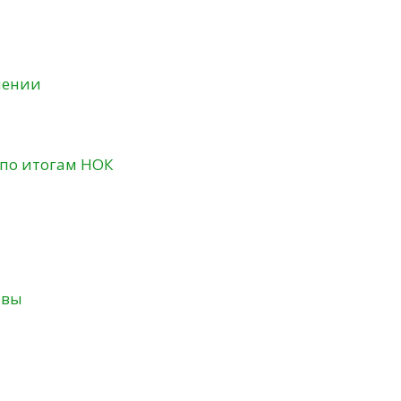
нении
 по итогам НОК
твы