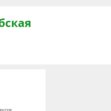
бская
и
ентре