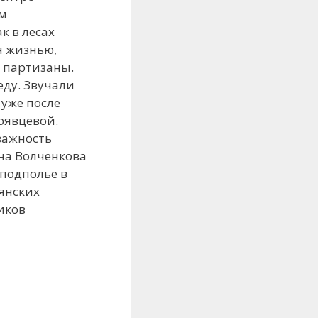
ом
к в лесах
я жизнью,
 партизаны.
еду. Звучали
 уже после
рявцевой.
важность
на Волченкова
 подполье в
янских
иков