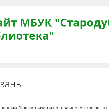
йт МБУК "Староду
блиотека"
тная связь
Читателям
Противодействие коррупци
изаны
вященный Дню партизан и подпольщиков прошел в ц