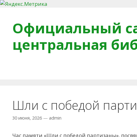
Перейти к содержимому
Официальный са
центральная би
Главная
О библиотеке
Деловое досье
Обра
Шли с победой парт
30 июня, 2026
—
admin
Час памяти «Шли с победой партизаны», пос