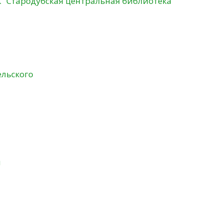
К "Стародубская центральная библиотека"
ельского
и