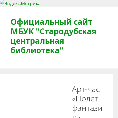
Перейти к содержимому
Официальный сайт
МБУК "Стародубская
центральная
библиотека"
Главная
О библиотеке
Деловое досье
Арт-час
Обратная связь
Читателям
«Полет
фантази
Противодействие коррупции
и»