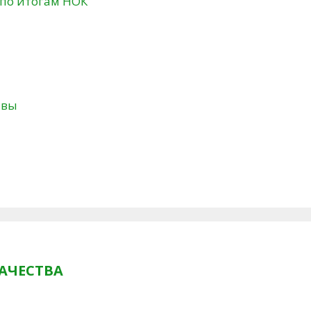
 по итогам НОК
твы
АЧЕСТВА