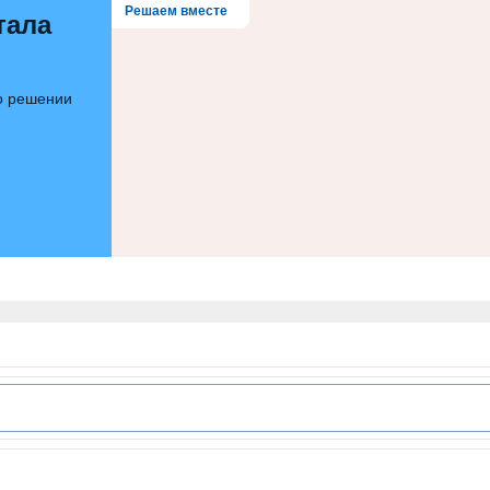
Решаем вместе
тала
 о решении