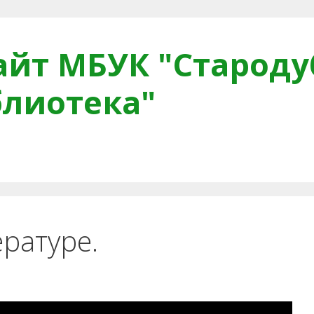
йт МБУК "Староду
блиотека"
тная связь
Читателям
Противодействие коррупци
ратуре.