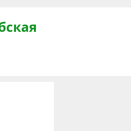
бская
и