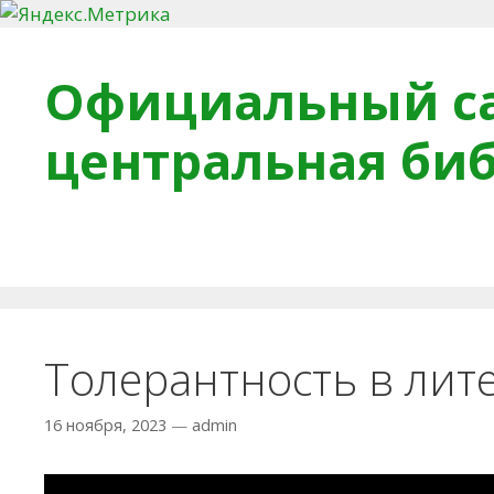
Перейти к содержимому
Официальный са
центральная би
Главная
О библиотеке
Деловое досье
Обра
Толерантность в лите
16 ноября, 2023
—
admin