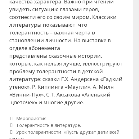
качества характера. Важно при чтении
увидеть ситуацию глазами героя,
соотнести его со своим миром. Классики
литературы показывают, что
толерантность – важная черта в
становлении личности. На выставке в
отделе абонемента
представлены сказочные истории,
которые, как нельзя лучше, иллюстрируют
проблему толерантности в детской
литературе: сказки Г.Х. Андерсена «Гадкий
утенок», Р. Киплинга «Маугли», А. Милн
«Винни-Пух», С.Т. Аксакова «Аленький
цветочек» и многие другие.
Рубрики
Мероприятия
Навигация по записям
Толерантность в литературе.
Урок толерантности «Пусть дружат дети всей
земли»