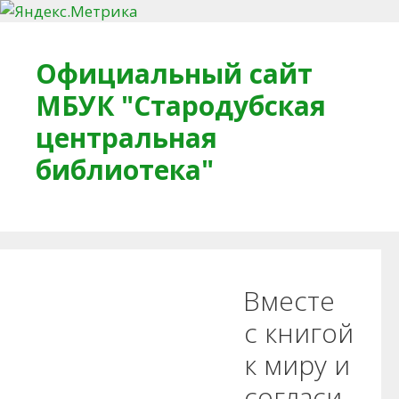
Перейти к содержимому
Официальный сайт
МБУК "Стародубская
центральная
библиотека"
Главная
О библиотеке
Деловое досье
Вместе
Обратная связь
Читателям
с книгой
к миру и
Противодействие коррупции
согласи