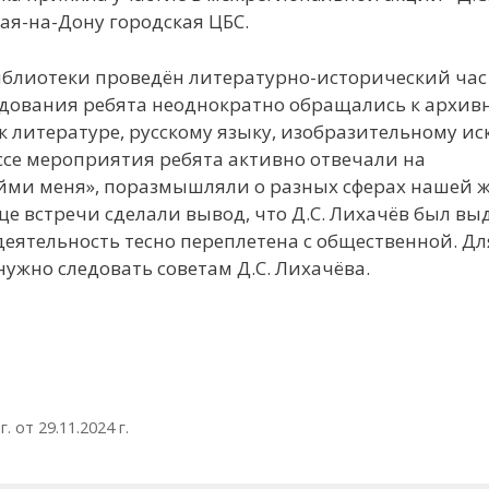
ая-на-Дону городская ЦБС.
лиотеки проведён литературно-исторический час
ледования ребята неоднократно обращались к архи
к литературе, русскому языку, изобразительному иск
ессе мероприятия ребята активно отвечали на
ойми меня», поразмышляли о разных сферах нашей 
нце встречи сделали вывод, что Д.С. Лихачёв был 
еятельность тесно переплетена с общественной. Для
жно следовать советам Д.С. Лихачёва.
 от 29.11.2024 г.