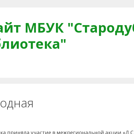
йт МБУК "Староду
блиотека"
тная связь
Читателям
Противодействие коррупци
родная
ка приняла участие в межрегиональной акции «Д.С.