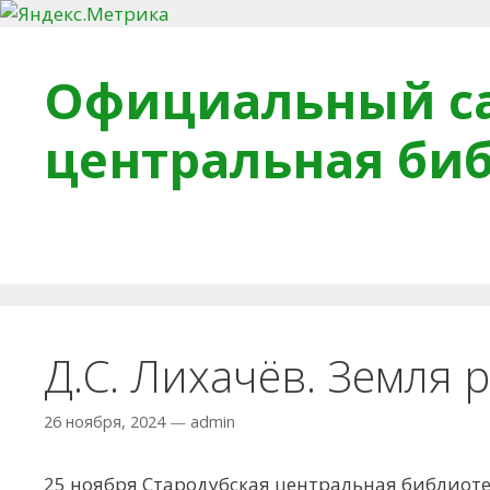
Перейти к содержимому
Официальный са
центральная би
Главная
О библиотеке
Деловое досье
Обра
Д.С. Лихачёв. Земля 
26 ноября, 2024
—
admin
25 ноября Стародубская центральная библиоте