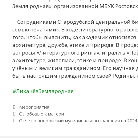
Земля родная», организованной МБУК Ростовск
Сотрудниками Стародубской центральной биб
семью печатями». В ходе литературного расс
того, чтобы выяснить, как академик относился 
архитектуре, дружбе, этике и природе. В проц
вопросы «Литературного ринга», играли в «П
архитектуре, живописи, этике и природе. В ко
учёным и великим гражданином. Его научная д
быть настоящим гражданином своей Родины, ну
#ЛихачёвЗемляродная
Рубрики
Мероприятия
Навигация по записям
С любовью к матери
Отчёт о выполнении муниципального задания на 2024 г.