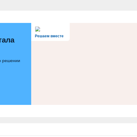
Решаем вместе
тала
 о решении