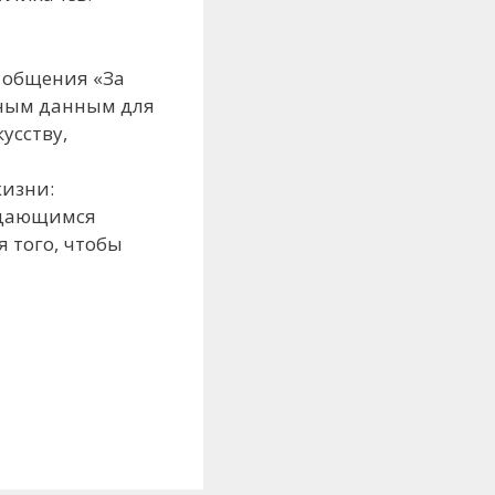
 общения «За
вным данным для
усству,
жизни:
выдающимся
 того, чтобы