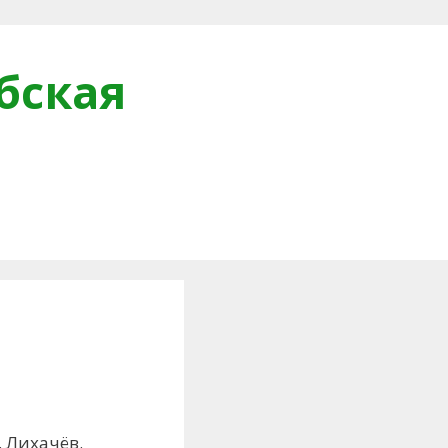
бская
и
 Лихачёв.