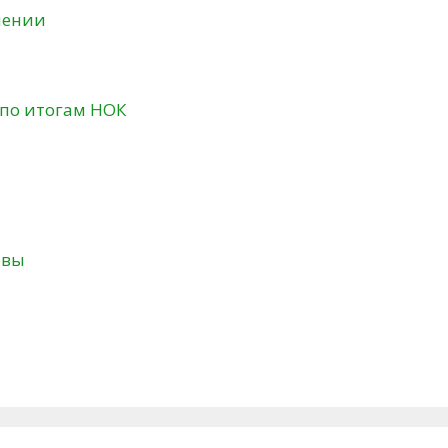
нении
 по итогам НОК
твы