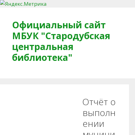
Перейти к содержимому
Официальный сайт
МБУК "Стародубская
центральная
библиотека"
Главная
О библиотеке
Деловое досье
Отчёт о
Обратная связь
Читателям
выполн
ении
Противодействие коррупции
муници