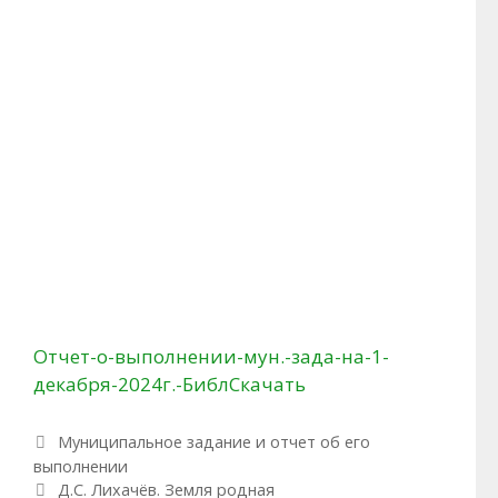
Отчет-о-выполнении-мун.-зада-на-1-
декабря-2024г.-Библ
Скачать
Рубрики
Муниципальное задание и отчет об его
выполнении
Навигация по записям
Д.С. Лихачёв. Земля родная