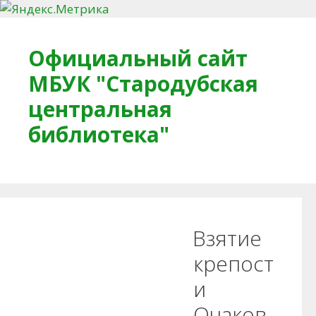
Перейти к содержимому
Официальный сайт
МБУК "Стародубская
центральная
библиотека"
Главная
О библиотеке
Деловое досье
Взятие
Обратная связь
Читателям
крепост
и
Противодействие коррупции
Очаков