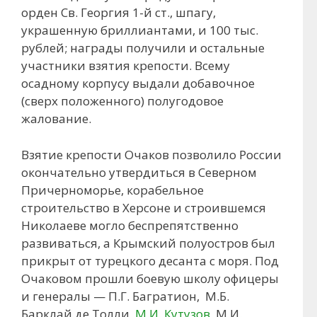
орден Св. Георгия 1-й ст., шпагу,
украшенную бриллиантами, и 100 тыс.
рублей; награды получили и остальные
участники взятия крепости. Всему
осадному корпусу выдали добавочное
(сверх положенного) полугодовое
жалование.
Взятие крепости Очаков позволило России
окончательно утвердиться в Северном
Причерноморье, корабельное
строительство в Херсоне и строившемся
Николаеве могло беспрепятственно
развиваться, а Крымский полуостров был
прикрыт от турецкого десанта с моря. Под
Очаковом прошли боевую школу офицеры
и генералы — П.Г. Багратион, М.Б.
Барклай де Толли,
М.И. Кутузов
, М.И.