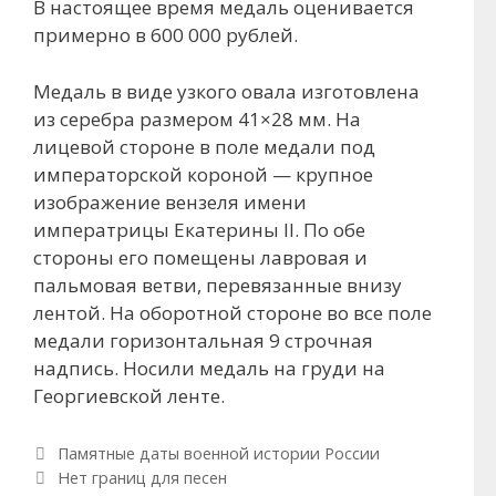
В настоящее время медаль оценивается
примерно в 600 000 рублей.
Медаль в виде узкого овала изготовлена
из серебра размером 41×28 мм. На
лицевой стороне в поле медали под
императорской короной — крупное
изображение вензеля имени
императрицы Екатерины II. По обе
стороны его помещены лавровая и
пальмовая ветви, перевязанные внизу
лентой. На оборотной стороне во все поле
медали горизонтальная 9 строчная
надпись. Носили медаль на груди на
Георгиевской ленте.
Рубрики
Памятные даты военной истории России
Навигация по записям
Нет границ для песен