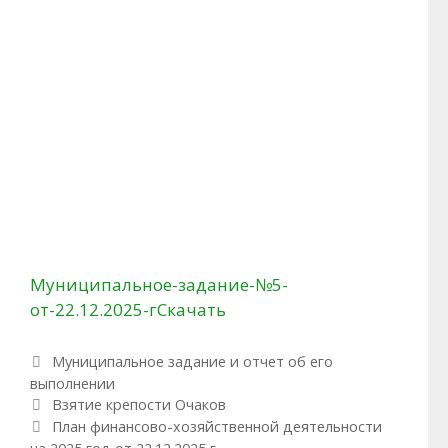
Муниципальное-задание-№5-
от-22.12.2025-г
Скачать
Рубрики
Муниципальное задание и отчет об его
выполнении
Навигация по записям
Взятие крепости Очаков
План финансово-хозяйственной деятельности