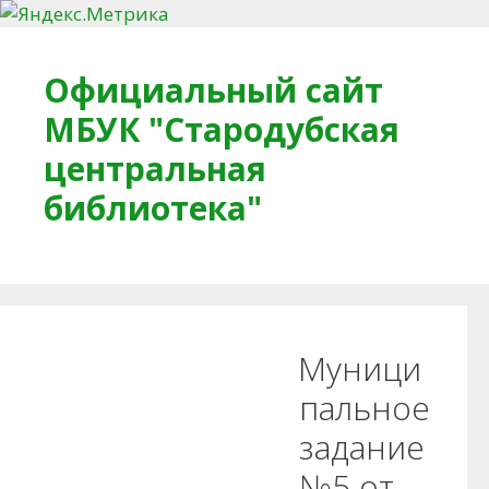
Перейти к содержимому
Официальный сайт
МБУК "Стародубская
центральная
библиотека"
Главная
О библиотеке
Деловое досье
Муници
Обратная связь
Читателям
пальное
задание
Противодействие коррупции
№5 от