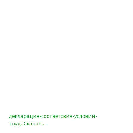
декларация-соответсвия-условий-
труда
Скачать