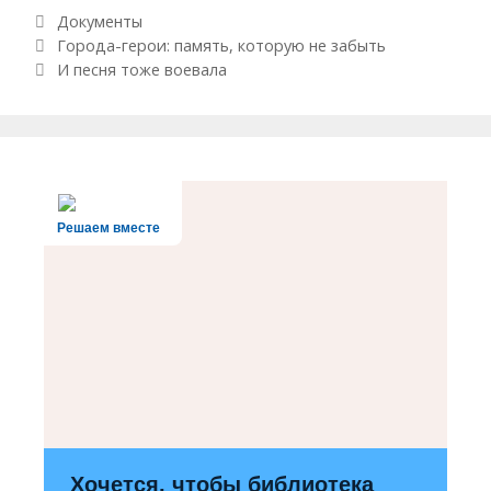
Рубрики
Документы
Навигация по записям
Города-герои: память, которую не забыть
И песня тоже воевала
Решаем вместе
Хочется, чтобы библиотека