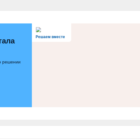
Решаем вместе
тала
 о решении