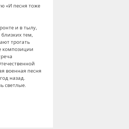
ю «И песня тоже
ронте и в тылу,
 близких тем,
жают трогать
ые композиции
треча
Отечественной
я военная песня
год назад.
ь светлые.