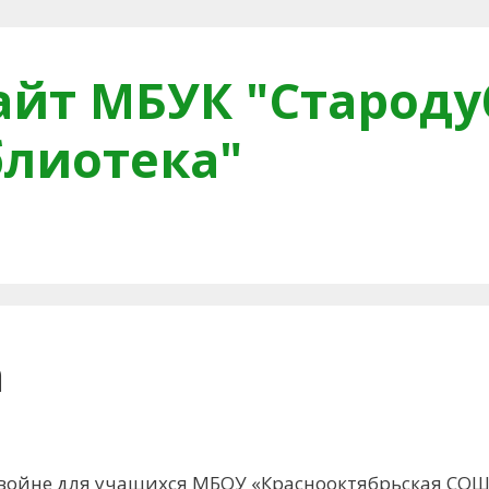
йт МБУК "Староду
блиотека"
тная связь
Читателям
Противодействие коррупци
а
 войне для учащихся МБОУ «Краснооктябрьская СОШ