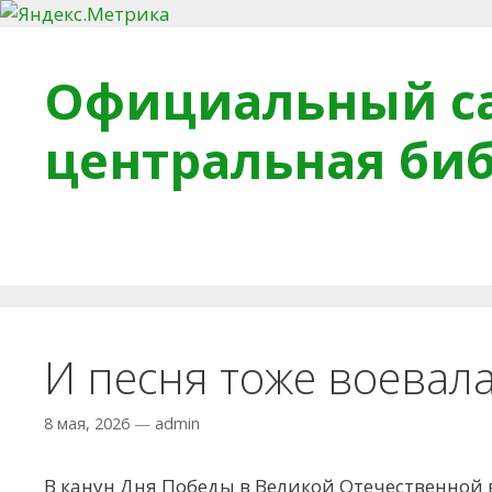
Перейти к содержимому
Официальный са
центральная би
Главная
О библиотеке
Деловое досье
Обра
И песня тоже воевал
8 мая, 2026
—
admin
В канун Дня Победы в Великой Отечественной