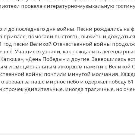
иотеки провела литературно-музыкальную гостину
о и до последнего дня войны. Песни рождались на ф
а привале, помогали выстоять, выжить и дождаться
я 81 год песни Великой Отечественной войны продол
е неё. Учащиеся узнали, как рождались легендарн
«Катюша», «День Победы» и другие. Завершилась вс
ным и эмоциональным аккордом памяти о Великой 
ественной войны почтили минутой молчания. Кажда
то воевал за наше мирное небо и одержал победу 81 
 строчек удивительные, иногда трагичные, но очен