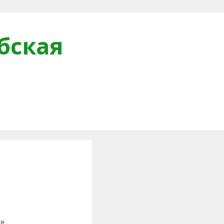
бская
и
»