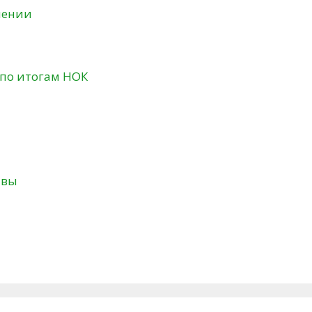
нении
 по итогам НОК
твы