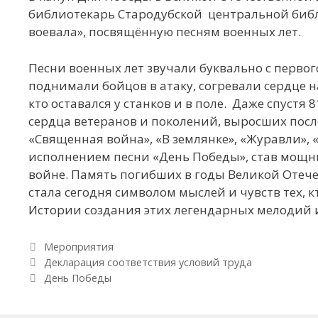
библиотекарь Стародубской центральной библ
воевала», посвящённую песням военных лет.
Песни военных лет звучали буквально с первог
поднимали бойцов в атаку, согревали сердце н
кто оставался у станков и в поле. Даже спуст
сердца ветеранов и поколений, выросших посл
«Священная война», «В землянке», «Журавли», 
исполнением песни «День Победы», став мощ
войне. Память погибших в годы Великой Отеч
стала сегодня символом мыслей и чувств тех, к
Истории создания этих легендарных мелодий и
Рубрики
Мероприятия
Навигация по записям
Декларация соответствия условий труда
День Победы