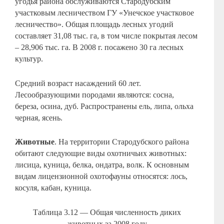
угодья района обслуживаются Стародубским
участковым лесничеством ГУ «Унечское участковое
лесничество». Общая площадь лесных угодий
составляет 31,08 тыс. га, в том числе покрытая лесом
– 28,906 тыс. га. В 2008 г. посажено 30 га лесных
культур.
Средний возраст насаждений 60 лет.
Лесообразующими породами являются: сосна,
береза, осина, дуб. Распространены ель, липа, ольха
черная, ясень.
Животные
. На территории Стародубского района
обитают следующие виды охотничьих животных:
лисица, куница, белка, ондатра, волк. К основным
видам лицензионной охотофауны относятся: лось,
косуля, кабан, куница.
Таблица 3.12 — Общая численность диких
животных за 2008 году