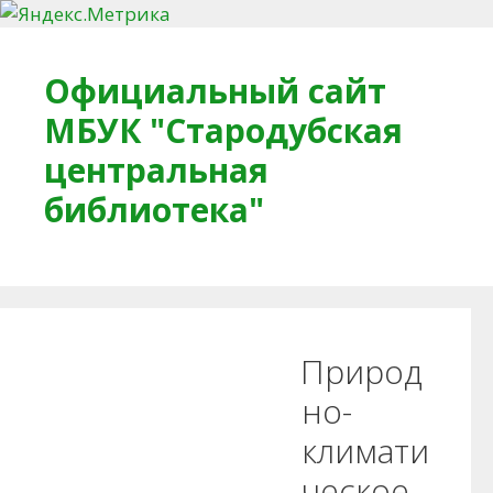
Перейти к содержимому
Официальный сайт
МБУК "Стародубская
центральная
библиотека"
Главная
О библиотеке
Деловое досье
Природ
Обратная связь
Читателям
но-
климати
Противодействие коррупции
ческое