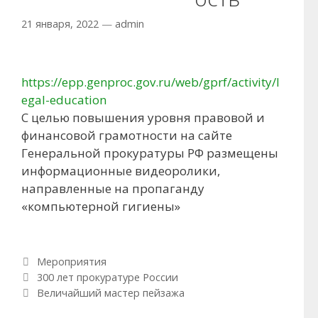
21 января, 2022
—
admin
https://epp.genproc.gov.ru/web/gprf/activity/l
egal-education
С целью повышения уровня правовой и
финансовой грамотности на сайте
Генеральной прокуратуры РФ размещены
информационные видеоролики,
направленные на пропаганду
«компьютерной гигиены»
Рубрики
Мероприятия
Навигация по записям
300 лет прокуратуре России
Величайший мастер пейзажа