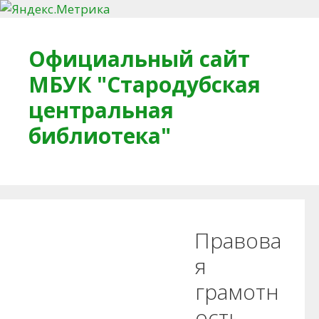
Перейти к содержимому
Официальный сайт
МБУК "Стародубская
центральная
библиотека"
Главная
О библиотеке
Деловое досье
Правова
Обратная связь
Читателям
я
грамотн
Противодействие коррупции
ость